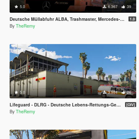
5.0
6.367
39
Deutsche Müllabfuhr ALBA, Trashmaster, Mercedes-Benz Actros
1.0
By
TheRemy
5.0
3.984
26
Lifeguard - DLRG - Deutsche Lebens-Rettungs-Gesellschaft @ Venice Beach
[OIV]
By
TheRemy