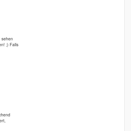
e sehen
! ;) Falls
echend
rt,