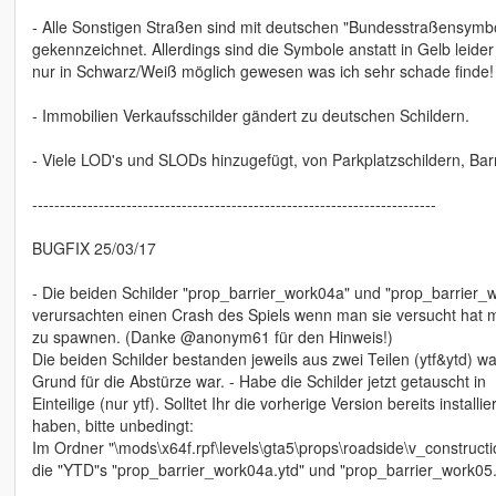
- Alle Sonstigen Straßen sind mit deutschen "Bundesstraßensymb
gekennzeichnet. Allerdings sind die Symbole anstatt in Gelb leider
nur in Schwarz/Weiß möglich gewesen was ich sehr schade finde!
- Immobilien Verkaufsschilder gändert zu deutschen Schildern.
- Viele LOD's und SLODs hinzugefügt, von Parkplatzschildern, Barr
-------------------------------------------------------------------------
BUGFIX 25/03/17
- Die beiden Schilder "prop_barrier_work04a" und "prop_barrier_
verursachten einen Crash des Spiels wenn man sie versucht hat 
zu spawnen. (Danke @anonym61 für den Hinweis!)
Die beiden Schilder bestanden jeweils aus zwei Teilen (ytf&ytd) w
Grund für die Abstürze war. - Habe die Schilder jetzt getauscht in
Einteilige (nur ytf). Solltet Ihr die vorherige Version bereits installier
haben, bitte unbedingt:
Im Ordner "\mods\x64f.rpf\levels\gta5\props\roadside\v_constructio
die "YTD"s "prop_barrier_work04a.ytd" und "prop_barrier_work05.