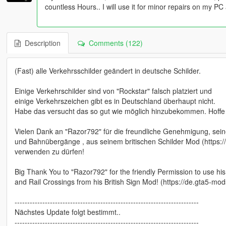
countless Hours.. I will use it for minor repairs on my P
Description
Comments (122)
(Fast) alle Verkehrsschilder geändert in deutsche Schilder.
Einige Verkehrschilder sind von "Rockstar" falsch platziert und
einige Verkehrszeichen gibt es in Deutschland überhaupt nicht.
Habe das versucht das so gut wie möglich hinzubekommen. Hoffe e
Vielen Dank an "Razor792" für die freundliche Genehmigung, sei
und Bahnübergänge , aus seinem britischen Schilder Mod (https:
verwenden zu dürfen!
Big Thank You to "Razor792" for the friendly Permission to use hi
and Rail Crossings from his British Sign Mod! (https://de.gta5-m
-------------------------------------------------------------------------
Nächstes Update folgt bestimmt..
-------------------------------------------------------------------------