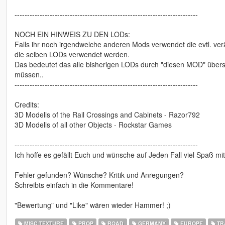
-------------------------------------------------------------------------
NOCH EIN HINWEIS ZU DEN LODs:
Falls ihr noch irgendwelche anderen Mods verwendet die evtl. ve
die selben LODs verwendet werden.
Das bedeutet das alle bisherigen LODs durch "diesen MOD" über
müssen..
-------------------------------------------------------------------------
Credits:
3D Modells of the Rail Crossings and Cabinets - Razor792
3D Modells of all other Objects - Rockstar Games
-------------------------------------------------------------------------
Ich hoffe es gefällt Euch und wünsche auf Jeden Fall viel Spaß mi
Fehler gefunden? Wünsche? Kritik und Anregungen?
Schreibts einfach in die Kommentare!
"Bewertung" und "Like" wären wieder Hammer! ;)
MISC TEXTURE
PROP
ROAD
GERMANY
EUROPE
TR