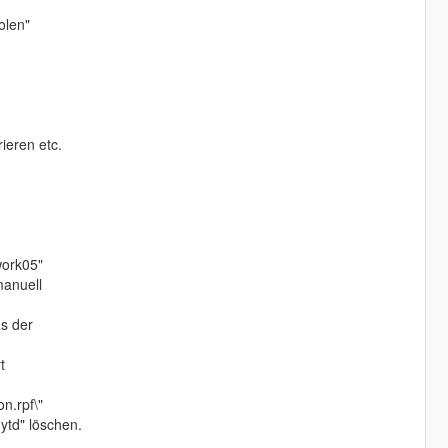
olen"
ieren etc.
work05"
manuell
as der
t
n.rpf\"
ytd" löschen.