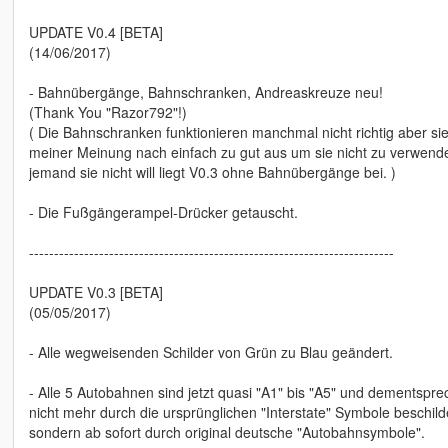
UPDATE V0.4 [BETA]
(14/06/2017)
- Bahnübergänge, Bahnschranken, Andreaskreuze neu!
(Thank You "Razor792"!)
( Die Bahnschranken funktionieren manchmal nicht richtig aber si
meiner Meinung nach einfach zu gut aus um sie nicht zu verwenden
jemand sie nicht will liegt V0.3 ohne Bahnübergänge bei. )
- Die Fußgängerampel-Drücker getauscht.
-------------------------------------------------------------------------
UPDATE V0.3 [BETA]
(05/05/2017)
- Alle wegweisenden Schilder von Grün zu Blau geändert.
- Alle 5 Autobahnen sind jetzt quasi "A1" bis "A5" und dementspr
nicht mehr durch die ursprünglichen "Interstate" Symbole beschilde
sondern ab sofort durch original deutsche "Autobahnsymbole".