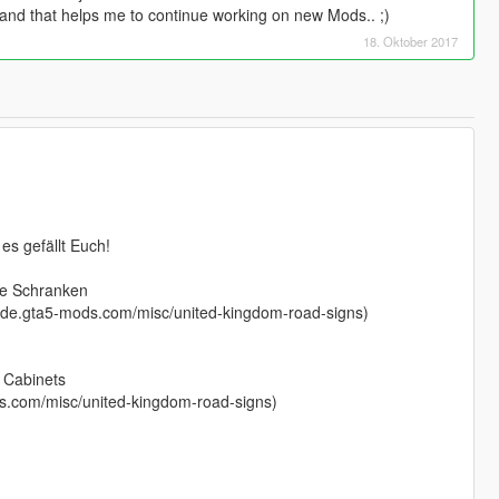
C and that helps me to continue working on new Mods.. ;)
18. Oktober 2017
s gefällt Euch!
ne Schranken
//de.gta5-mods.com/misc/united-kingdom-road-signs)
s Cabinets
ods.com/misc/united-kingdom-road-signs)