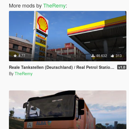
More mods by
TheRemy
:
4.77
46.632
313
Reale Tankstellen (Deutschland) / Real Petrol Stations
v1.0
By
TheRemy