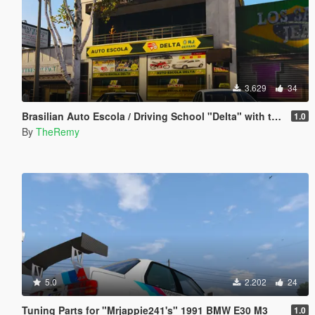
3.629
34
Brasilian Auto Escola / Driving School "Delta" with two Driving School Cars
1.0
By
TheRemy
5.0
2.202
24
Tuning Parts for "Mrjappie241's" 1991 BMW E30 M3
1.0