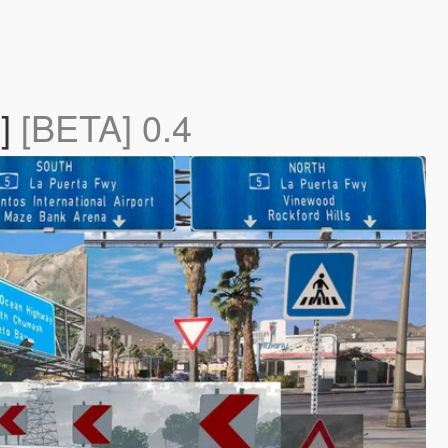
V]
[BETA] 0.4