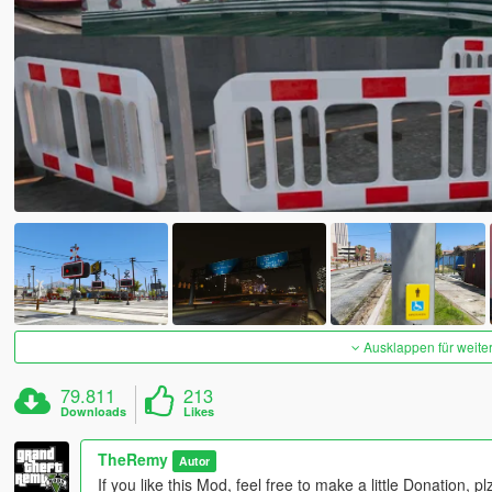
Ausklappen für weite
79.811
213
Downloads
Likes
TheRemy
Autor
If you like this Mod, feel free to make a little Donation, pl