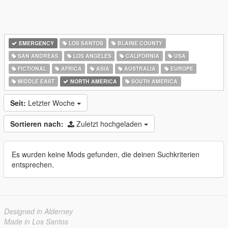
EMERGENCY
LOS SANTOS
BLAINE COUNTY
SAN ANDREAS
LOS ANGELES
CALIFORNIA
USA
FICTIONAL
AFRICA
ASIA
AUSTRALIA
EUROPE
MIDDLE EAST
NORTH AMERICA
SOUTH AMERICA
Seit:
Letzter Woche
Sortieren nach:
Zuletzt hochgeladen
Es wurden keine Mods gefunden, die deinen Suchkriterien
entsprechen.
Designed in Alderney
Made in Los Santos