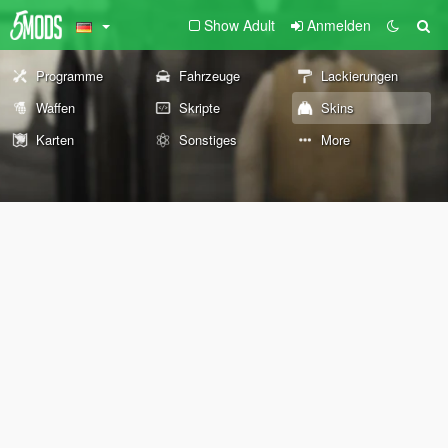
Show Adult
Anmelden
Programme
Fahrzeuge
Lackierungen
Waffen
Skripte
Skins
Karten
Sonstiges
More