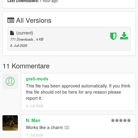
1 hour ago
Last Downloaded:
VERSION 0:
- Base Mod
All Versions
REQUIREMENTS:
Script Hook V
(current)
Legacy:
771 Downloads
, 4 KB
Script Hook VDotNET Nightly (
Download
)
6. Juli 2026
Enhanced:
Script Hook V .Net Enhanced (
Download
)
The newest version of the game
11 Kommentare
Have a legit copy of the game
gta5-mods
DO NOT REDISTRIBUTE THIS MOD
This file has been approved automatically. If you think
Climb Guns (Keep Your Guns Whilst Climbing) © All
this file should not be here for any reason please
Rights Reserved
report it.
All files are owned by M8T, re-distribution of these files
6. Juli 2026
without consent from M8T is prohibited.
N. Man
Works like a charm 👍🏿
7. Juli 2026