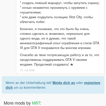
* создать ложный маршрут, чтобы запутать охрану;
* ночью незаметно проникнуть с оружием с
глушителями;
* или даже подкупить полицию Vice City, чтобы
облегчить побег.
Конечно, я понимаю, что это было бы очень
сложно сделать и, возможно, нереально для
одного мода, но я думаю, что такой
кинематографичный опыт ограбления в стиле GTA
VI для GTA V понравился бы многим игрокам.
Спасибо за твою потрясающую работу и за то, что
продолжаешь поддерживать GTA V своими
модами. Продолжай создавать! 🔥
15. Juli 2026
Nimm an der Unterhaltung teil!
Melde dich an
oder
registriere
dich
um zu kommentieren.
More mods by
M8T
: