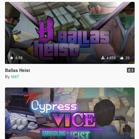
4.88
4.656
39
Ballas Heist
0.1
By
M8T