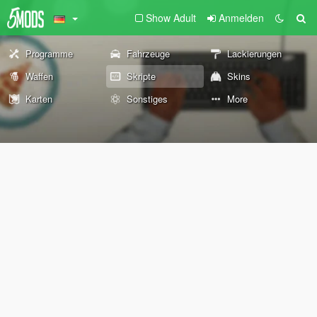
Show Adult
Anmelden
Programme
Fahrzeuge
Lackierungen
Waffen
Skripte
Skins
Karten
Sonstiges
More