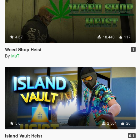
4.67
18.443
117
Weed Shop Heist
1
By
M8T
5.0
2.501
20
Island Vault Heist
0.1