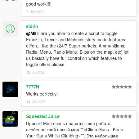
good work!!!!
7. Juli 2026
eldrin
@M8T
are you able to create a script to toggle
Franklin, Trevor and Micheals story mode features
off/on... like the (24/7 Supermarkets, Ammunitions,
Radial Menu, Radio Menu, Blips on the map, etc) let
us basically have full control on which features to
toggle off/on please
12. Juli 2026
7777N
Works perfectly!
14. Juli 2026
Squeezed Juice
Привет! Мне очень нравится твоя работа,
особенно твой новый мод **«Climb Guns - Keep
Your Guns Whilst Climbing»**. Это небольшая