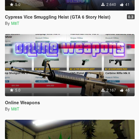
5.0
2.640
41
Cypress Vice Smuggling Heist (GTA 6 Story Heist)
0.3
By
M8T
5.0
2.167
46
Online Weapons
By
M8T