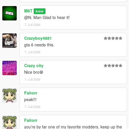
M8T
Autor
@N. Man Glad to hear it!
7. Juli 2026
Crazyboy4881
gta 6 needs this.
7. Juli 2026
Crazy city
Nice bro💀
7. Juli 2026
Faitorr
peak!!!
7. Juli 2026
Faitorr
you're by far one of my favorite modders. keep up the