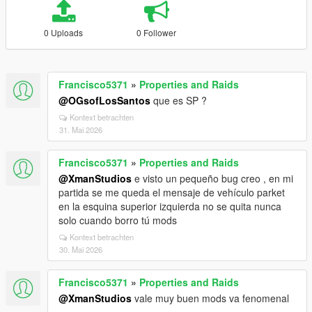
0 Uploads
0 Follower
Francisco5371
»
Properties and Raids
@OGsofLosSantos
que es SP ?
Kontext betrachten
31. Mai 2026
Francisco5371
»
Properties and Raids
@XmanStudios
e visto un pequeño bug creo , en mi
partida se me queda el mensaje de vehículo parket
en la esquina superior izquierda no se quita nunca
solo cuando borro tú mods
Kontext betrachten
30. Mai 2026
Francisco5371
»
Properties and Raids
@XmanStudios
vale muy buen mods va fenomenal