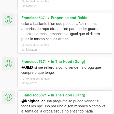
Kontext betrachten
29. Mai 2026
Francisco5371
»
Properties and Raids
estaria bastante bien que puedas añadir en los
armarios de ropa otra apcion para poder guardar
nuestras armas personales al igual que el dinero
pues lo mismo con las armas
Kontext betrachten
28. Mai 2026
Francisco5371
»
In The Hood (Gang)
@JIMX
si me refiero a como vender la droga que
compre o que tengo
Kontext betrachten
22. Mai 2026
Francisco5371
»
In The Hood (Gang)
@Knighcaller
una pregunta se puede vender a
todos los npc uno por uno o son misones o como va
el tema de la droga esque no entiendo nada