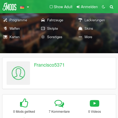
Show Adult
Anmelden
Programme
Fahrzeuge
Lackierungen
Waffen
Skripte
Skins
Karten
Sonstiges
More
Francisco5371
0 Mods geliked
7 Kommentare
0 Videos