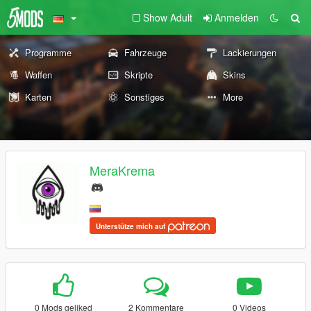
Show Adult
Anmelden
Programme
Fahrzeuge
Lackierungen
Waffen
Skripte
Skins
Karten
Sonstiges
More
MeraKrema
Unterstütze mich auf
0 Mods geliked
2 Kommentare
0 Videos