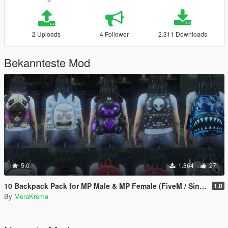
2 Uploads
4 Follower
2.311 Downloads
Bekannteste Mod
5.0
1.864
27
10 Backpack Pack for MP Male & MP Female (FiveM / Singleplayer)
1.0
By
MeraKrema