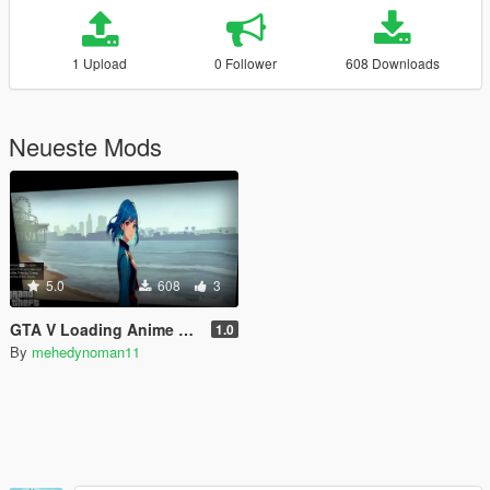
1 Upload
0 Follower
608 Downloads
Neueste Mods
5.0
608
3
GTA V Loading Anime Girl
1.0
By
mehedynoman11