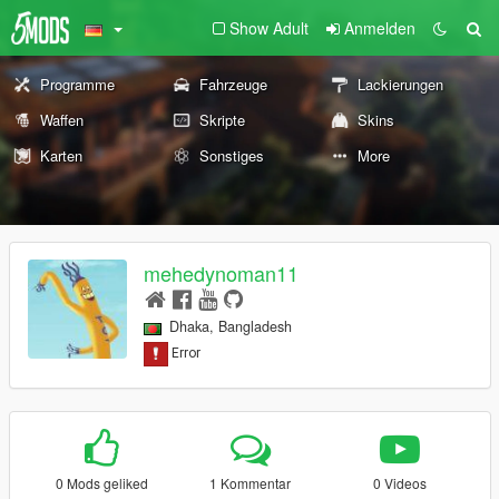
Show Adult
Anmelden
Programme
Fahrzeuge
Lackierungen
Waffen
Skripte
Skins
Karten
Sonstiges
More
mehedynoman11
Dhaka, Bangladesh
0 Mods geliked
1 Kommentar
0 Videos