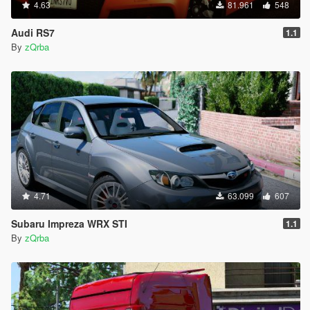
4.63
81.961
548
Audi RS7
1.1
By
zQrba
4.71
63.099
607
Subaru Impreza WRX STI
1.1
By
zQrba