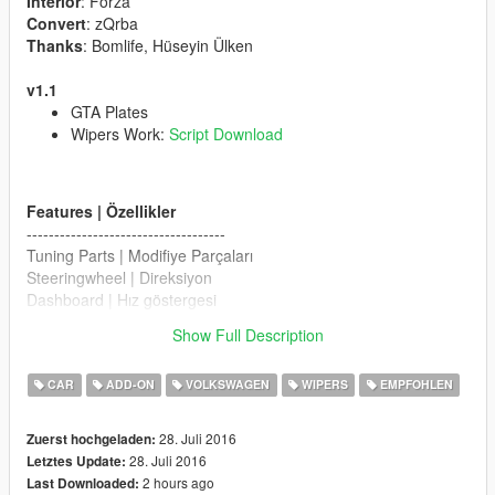
Interior
: Forza
Convert
: zQrba
Thanks
: Bomlife, Hüseyin Ülken
v1.1
GTA Plates
Wipers Work:
Script Download
Features | Özellikler
------------------------------------
Tuning Parts | Modifiye Parçaları
Steeringwheel | Direksiyon
Dashboard | Hız göstergesi
Lights Work | Farlar sorunsuz
Show Full Description
Breakable Glass | Camlar kırılıyor
CAR
ADD-ON
VOLKSWAGEN
WIPERS
EMPFOHLEN
Follow My Youtube Channel
www.youtube.com/zQrba
Note:
You can be definitely sure that i am reading all
28. Juli 2016
Zuerst hochgeladen:
comments and looking for ideas/requests. So make sure that i
28. Juli 2016
Letztes Update:
am aware all of your thoughts. Thanks again.
2 hours ago
Last Downloaded: