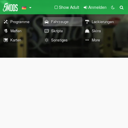
Show Adult
Anmelden
Programme
Fahrzeuge
Lackierungen
Waffen
Skripte
Skins
Karten
Sonstiges
More