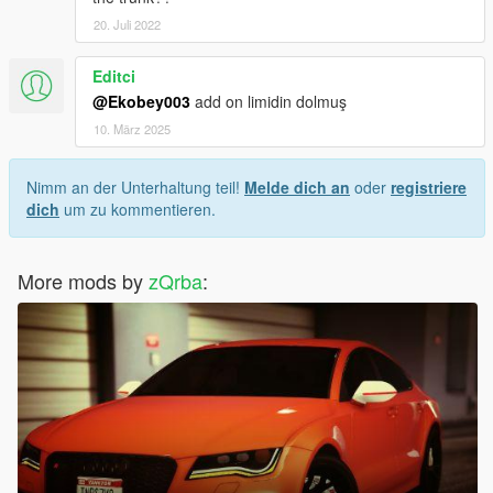
20. Juli 2022
Editci
@Ekobey003
add on limidin dolmuş
10. März 2025
Nimm an der Unterhaltung teil!
Melde dich an
oder
registriere
dich
um zu kommentieren.
More mods by
zQrba
: