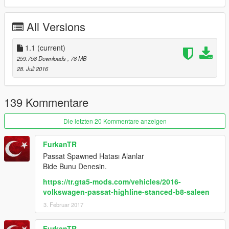
All Versions
1.1
(current)
259.758 Downloads
, 78 MB
28. Juli 2016
139 Kommentare
Die letzten 20 Kommentare anzeigen
FurkanTR
Passat Spawned Hatası Alanlar
Bide Bunu Denesin.
https://tr.gta5-mods.com/vehicles/2016-
volkswagen-passat-highline-stanced-b8-saleen
3. Februar 2017
FurkanTR