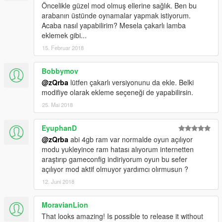
Öncelikle güzel mod olmuş ellerine sağlık. Ben bu
arabanın üstünde oynamalar yapmak istiyorum.
Acaba nasıl yapabilirim? Mesela çakarlı lamba
eklemek gibi...
15. Februar 2018
Bobbymov
@zQrba
lütfen çakarlı versiyonunu da ekle. Belki
modifiye olarak ekleme seçeneği de yapabilirsin.
25. Mai 2018
EyuphanD
@zQrba
abi 4gb ram var normalde oyun açılıyor
modu yukleyince ram hatası alıyorum internetten
araştırıp gameconfig indiriyorum oyun bu sefer
açılıyor mod aktif olmuyor yardımcı olırmusun ?
12. Juni 2018
MoravianLion
That looks amazing! Is possible to release it without