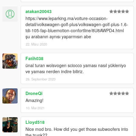
atakan20043
https://www.leparking.ma/voiture-occasion-
detail/volkswagen-golf-plus/volkswagen-golf-plus-1.6-
tdi-105-fap-bluemotion-confortline/8U8AWPD4.html
şu arabanın aynısı yaparmısın abe
22. März 2020
Fatih038
ünal turan wolsvogen sciocco yaması nasıl yükleniyo
ve yaması nerden indire biliriz.
26. September 2020
DroneQi
Amazing!
10. Mai 2021
Lloyd518
Nice mod bro. How did you get those subwoofers into
the trunk??