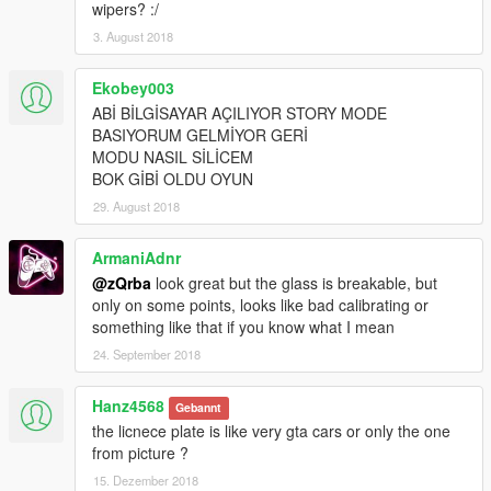
wipers? :/
3. August 2018
Ekobey003
ABİ BİLGİSAYAR AÇILIYOR STORY MODE
BASIYORUM GELMİYOR GERİ
MODU NASIL SİLİCEM
BOK GİBİ OLDU OYUN
29. August 2018
ArmaniAdnr
@zQrba
look great but the glass is breakable, but
only on some points, looks like bad calibrating or
something like that if you know what I mean
24. September 2018
Hanz4568
Gebannt
the licnece plate is like very gta cars or only the one
from picture ?
15. Dezember 2018