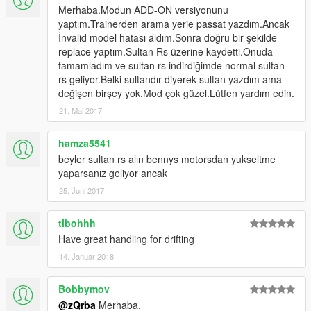
Merhaba.Modun ADD-ON versiyonunu
yaptım.Trainerden arama yerie passat yazdım.Ancak
İnvalid model hatası aldım.Sonra doğru bir şekilde
replace yaptım.Sultan Rs üzerine kaydetti.Onuda
tamamladım ve sultan rs indirdiğimde normal sultan
rs geliyor.Belki sultandır diyerek sultan yazdım ama
değişen birşey yok.Mod çok güzel.Lütfen yardım edin.
21. Mai 2017
hamza5541
beyler sultan rs alın bennys motorsdan yukseltme
yaparsanız geliyor ancak
25. Juni 2017
tibohhh
Have great handling for drifting
14. Januar 2018
Bobbymov
@zQrba
Merhaba,