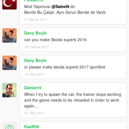
Mod Yapımcısı
@SaleeN
dır.
Bende Bu Çalıştı. Aynı Sorun Bende de Vardı.
3. Februar 2017
Dany Boyle
can you make Skoda superb 2016
28. Februar 2017
Dany Boyle
or please make skoda superb 2017 sportline
13. März 2017
DamienV
When I try to spawn the car, the trainer stops working
and the game needs to be reloaded in order to work
again...
27. März 2017
KaaN36