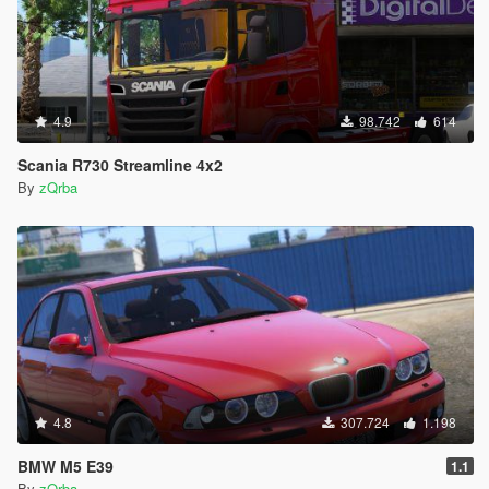
4.9
98.742
614
Scania R730 Streamline 4x2
By
zQrba
4.8
307.724
1.198
BMW M5 E39
1.1
By
zQrba