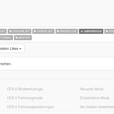
 JET
CIVILIAN JET
CARGO JET
PROPELLER
AMPHIBIOUS
STE
CTIONAL
MENYOO
isten Likes
rechen.
GTA 5 Modwerkzeuge
Neueste Mods
GTA 5 Fahrzeugmods
Empfohlene Mods
GTA 5 Fahrzeuglackierungen
Am besten bewertet