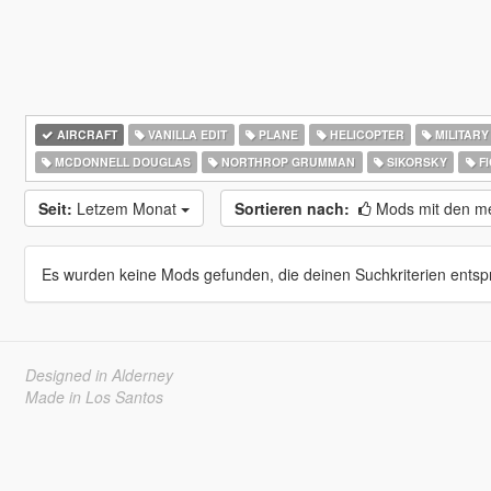
AIRCRAFT
VANILLA EDIT
PLANE
HELICOPTER
MILITARY
MCDONNELL DOUGLAS
NORTHROP GRUMMAN
SIKORSKY
FI
Seit:
Letzem Monat
Sortieren nach:
Mods mit den me
Es wurden keine Mods gefunden, die deinen Suchkriterien entsp
Designed in Alderney
Made in Los Santos