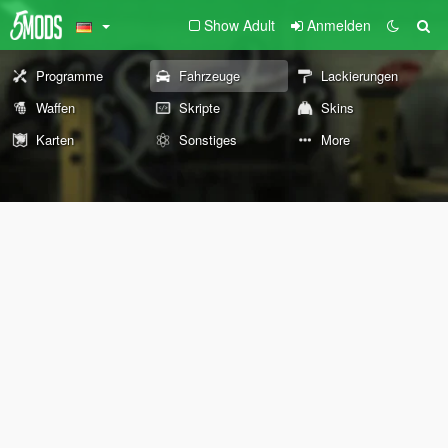
Show Adult
Anmelden
Programme
Fahrzeuge
Lackierungen
Waffen
Skripte
Skins
Karten
Sonstiges
More