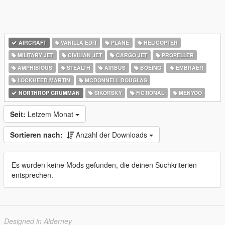
AIRCRAFT
VANILLA EDIT
PLANE
HELICOPTER
MILITARY JET
CIVILIAN JET
CARGO JET
PROPELLER
AMPHIBIOUS
STEALTH
AIRBUS
BOEING
EMBRAER
LOCKHEED MARTIN
MCDONNELL DOUGLAS
NORTHROP GRUMMAN
SIKORSKY
FICTIONAL
MENYOO
Seit:
Letzem Monat
Sortieren nach:
Anzahl der Downloads
Es wurden keine Mods gefunden, die deinen Suchkriterien
entsprechen.
Designed in Alderney