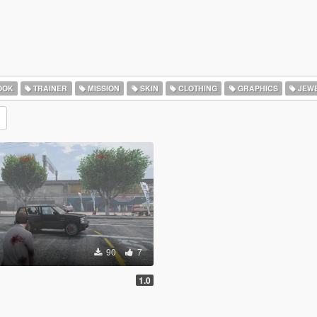
OOK
TRAINER
MISSION
SKIN
CLOTHING
GRAPHICS
JEW
90
7
1.0