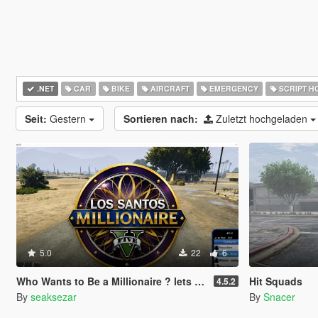
.NET
CAR
BIKE
AIRCRAFT
EMERGENCY
SCRIPT H
Seit:
Gestern
Sortieren nach:
Zuletzt hochgeladen
5.0
22
6
Who Wants to Be a Millionaire ? lets play! (legacy and enhanced)
Hit Squads
4.5.2
By
seaksezar
By
Snacer