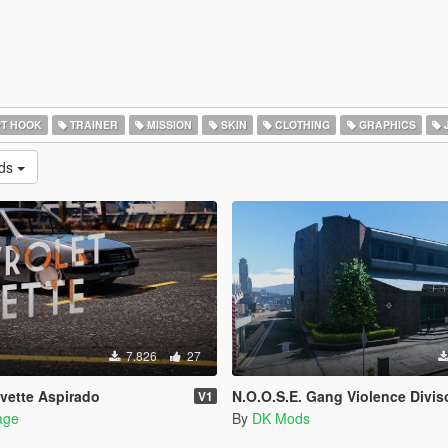
T HOOK
TRAINER
MISSION
SKIN
CLOTHING
GRAPHICS
ads
7.826
27
vette Aspirado
N.O.O.S.E. Gang Violence Divis
V1
age
By
DK Mods