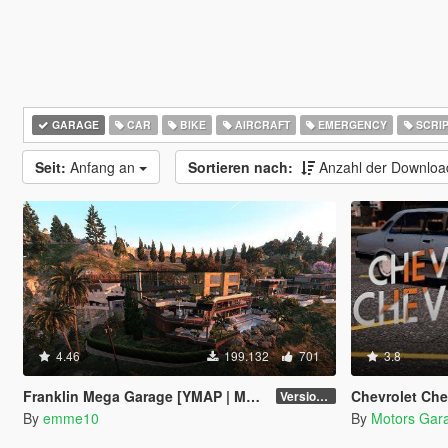
GARAGE
CAR
BIKE
AIRCRAFT
EMERGENCY
SCRIP
Seit:
Anfang an
Sortieren nach:
Anzahl der Downlo
4.46
199.132
701
3.8
Franklin Mega Garage [YMAP | Menyoo]
Chevrolet Che
Version 3
By
emme10
By
Motors Gar