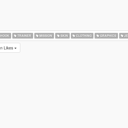
 HOOK
TRAINER
MISSION
SKIN
CLOTHING
GRAPHICS
JE
en Likes