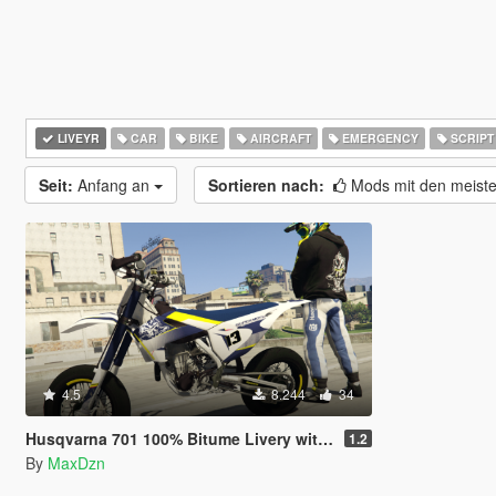
LIVEYR
CAR
BIKE
AIRCRAFT
EMERGENCY
SCRIPT
Seit:
Anfang an
Sortieren nach:
Mods mit den meist
4.5
8.244
34
Husqvarna 701 100% Bitume Livery with Sound
1.2
By
MaxDzn