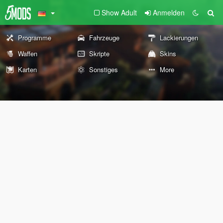
Show Adult
Anmelden
Programme
Fahrzeuge
Lackierungen
Waffen
Skripte
Skins
Karten
Sonstiges
More