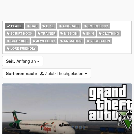
PLANE
CAR
BIKE
AIRCRAFT
EMERGENCY
SCRIPT HOOK
TRAINER
MISSION
SKIN
CLOTHING
GRAPHICS
JEWELLERY
ANIMATION
VEGETATION
LORE FRIENDLY
Seit:
Anfang an
Sortieren nach:
Zuletzt hochgeladen