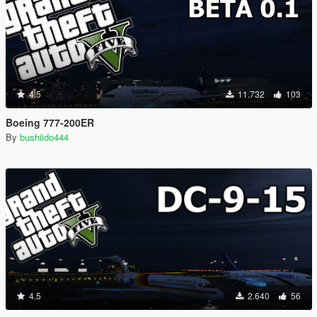
4.5
11.732
103
Boeing 777-200ER
By
bushiido444
4.5
2.640
56