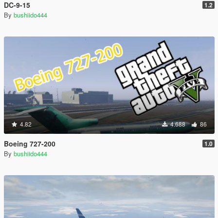
DC-9-15
1.2
By
bushiido444
4.82
4.688
86
Boeing 727-200
1.0
By
bushiido444