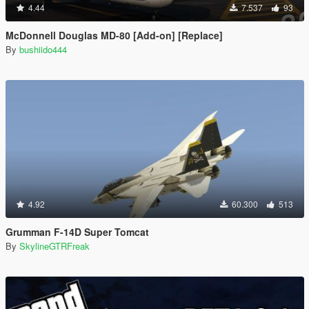
4.44
7.537
93
McDonnell Douglas MD-80 [Add-on] [Replace]
By
bushiido444
4.92
60.300
513
Grumman F-14D Super Tomcat
By
SkylineGTRFreak