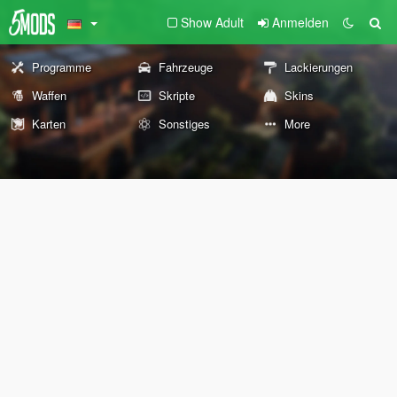
Show Adult
Anmelden
Programme
Fahrzeuge
Lackierungen
Waffen
Skripte
Skins
Karten
Sonstiges
More