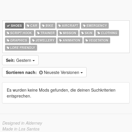
SHOES
CAR
BIKE
AIRCRAFT
EMERGENCY
SCRIPT HOOK
TRAINER
MISSION
SKIN
CLOTHING
GRAPHICS
JEWELLERY
ANIMATION
VEGETATION
LORE FRIENDLY
Seit:
Gestern
Sortieren nach:
Neueste Versionen
Es wurden keine Mods gefunden, die deinen Suchkriterien
entsprechen.
Designed in Alderney
Made in Los Santos