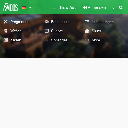
Show Adult
Anmelden
Programme
Fahrzeuge
Lackierungen
Waffen
Skripte
Skins
Karten
Sonstiges
More