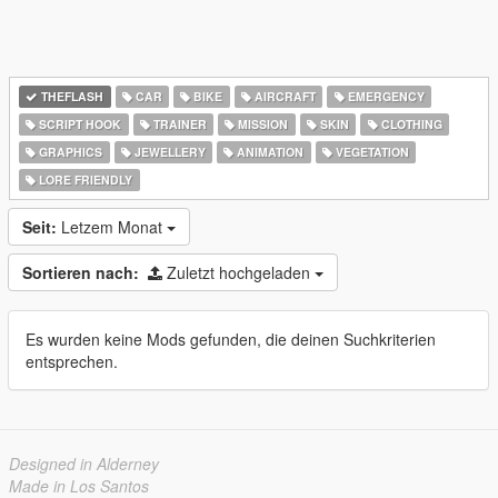
THEFLASH
CAR
BIKE
AIRCRAFT
EMERGENCY
SCRIPT HOOK
TRAINER
MISSION
SKIN
CLOTHING
GRAPHICS
JEWELLERY
ANIMATION
VEGETATION
LORE FRIENDLY
Seit:
Letzem Monat
Sortieren nach:
Zuletzt hochgeladen
Es wurden keine Mods gefunden, die deinen Suchkriterien
entsprechen.
Designed in Alderney
Made in Los Santos