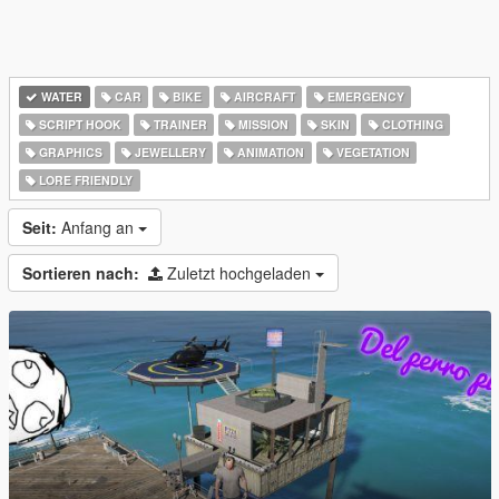
WATER
CAR
BIKE
AIRCRAFT
EMERGENCY
SCRIPT HOOK
TRAINER
MISSION
SKIN
CLOTHING
GRAPHICS
JEWELLERY
ANIMATION
VEGETATION
LORE FRIENDLY
Seit:
Anfang an
Sortieren nach:
Zuletzt hochgeladen