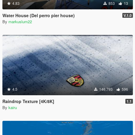
4.83
853
13
Water House (Del perro pier house)
V.1.0
By
markuslum22
4.5
146.793
596
Raindrop Texture [4K/8K]
1.1
By
kairu