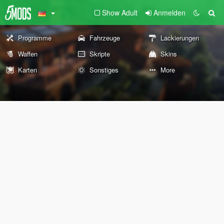
Show Adult
Anmelden
Programme
Fahrzeuge
Lackierungen
Waffen
Skripte
Skins
Karten
Sonstiges
More