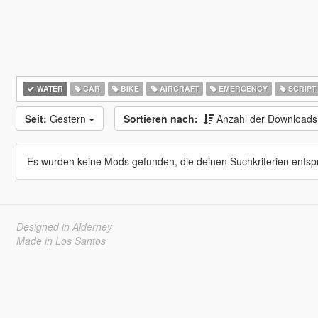
WATER
CAR
BIKE
AIRCRAFT
EMERGENCY
SCRIPT
Seit:
Gestern
Sortieren nach:
Anzahl der Download
Es wurden keine Mods gefunden, die deinen Suchkriterien entsp
Designed in Alderney
Made in Los Santos