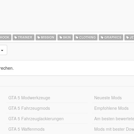
 HOOK
TRAINER
MISSION
SKIN
CLOTHING
GRAPHICS
JE
s
rechen.
GTA 5 Modwerkzeuge
Neueste Mods
GTA 5 Fahrzeugmods
Empfohlene Mods
GTA 5 Fahrzeuglackierungen
Am besten bewertet
GTA 5 Waffenmods
Mods mit bester Do