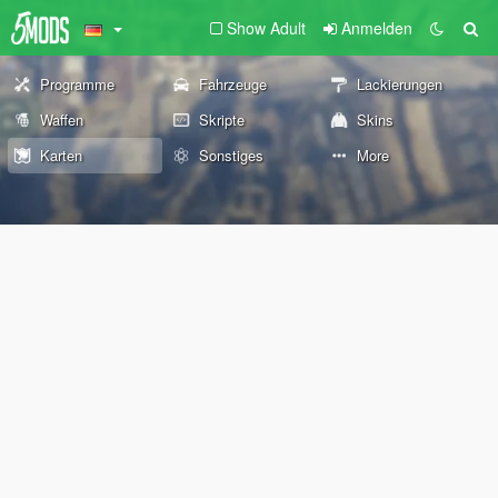
Show Adult
Anmelden
Programme
Fahrzeuge
Lackierungen
Waffen
Skripte
Skins
Karten
Sonstiges
More