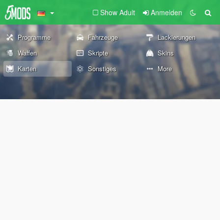
Show Adult
Anmelden
Programme
Fahrzeuge
Lackierungen
Waffen
Skripte
Skins
Karten
Sonstiges
More