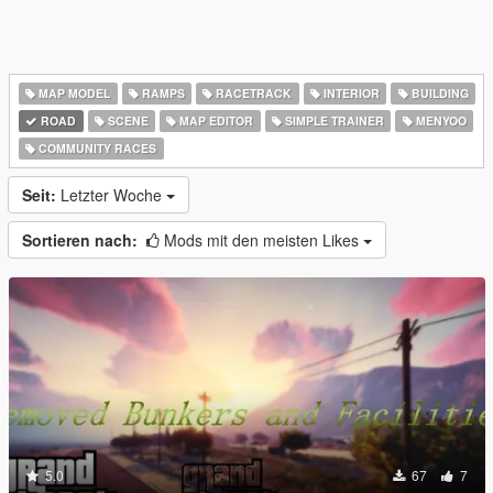
MAP MODEL
RAMPS
RACETRACK
INTERIOR
BUILDING
ROAD
SCENE
MAP EDITOR
SIMPLE TRAINER
MENYOO
COMMUNITY RACES
Seit:
Letzter Woche
Sortieren nach:
Mods mit den meisten Likes
5.0
67
7