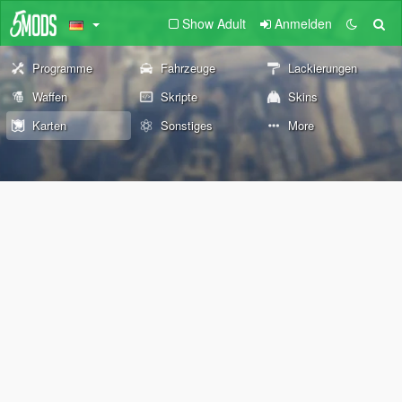
Show Adult
Anmelden
Programme
Fahrzeuge
Lackierungen
Waffen
Skripte
Skins
Karten
Sonstiges
More