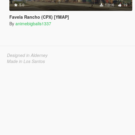
5.0
1.016
19
Favela Rancho (CPX) [YMAP]
By
animebigballs1337
Designed in Alderney
Made in Los Santos