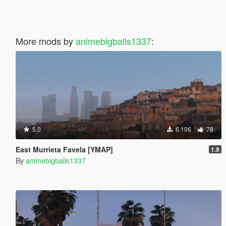
More mods by
animebigballs1337
:
5.0
6.106
78
East Murrieta Favela [YMAP]
1.9
By
animebigballs1337