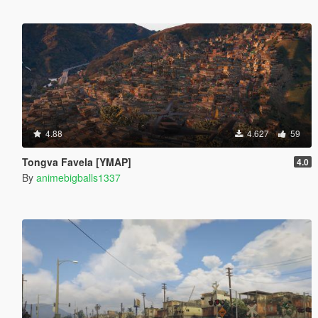
4.88
4.627
59
Tongva Favela [YMAP]
4.0
By
animebigballs1337