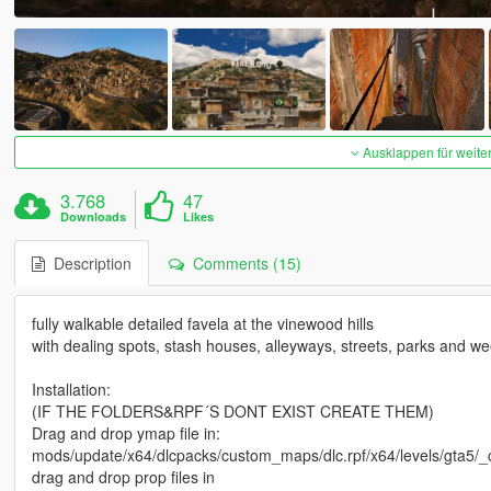
Ausklappen für weite
3.768
47
Downloads
Likes
Description
Comments (15)
fully walkable detailed favela at the vinewood hills
with dealing spots, stash houses, alleyways, streets, parks and w
Installation:
(IF THE FOLDERS&RPF´S DONT EXIST CREATE THEM)
Drag and drop ymap file in:
mods/update/x64/dlcpacks/custom_maps/dlc.rpf/x64/levels/gta5
drag and drop prop files in