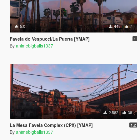
5.0
449
7
Favela do Vespucci/La Puerta [YMAP]
1
By
animebigballs1337
2.582
38
La Mesa Favela Complex (CPX) [YMAP]
1.2
By
animebigballs1337