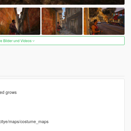
re Bilder und Videos
eed grows
/_citye/maps/costume_maps