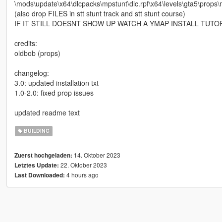
\mods\update\x64\dlcpacks\mpstunt\dlc.rpf\x64\levels\gta5\props\
(also drop FILES in stt stunt track and stt stunt course)
IF IT STILL DOESNT SHOW UP WATCH A YMAP INSTALL TUTO
credits:
oldbob (props)
changelog:
3.0: updated installation txt
1.0-2.0: fixed prop issues
updated readme text
BUILDING
14. Oktober 2023
Zuerst hochgeladen:
22. Oktober 2023
Letztes Update:
4 hours ago
Last Downloaded: