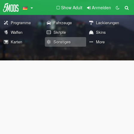
Show Adult
Anmelden
Programme
Fahrzeuge
Lackierungen
Waffen
Skripte
Skins
Karten
Sonstiges
More