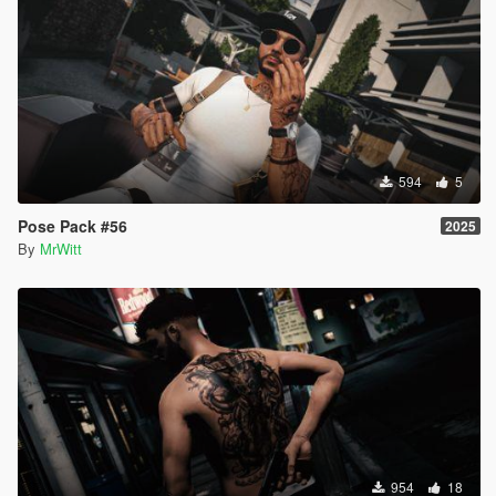
594
5
Pose Pack #56
2025
By
MrWitt
954
18