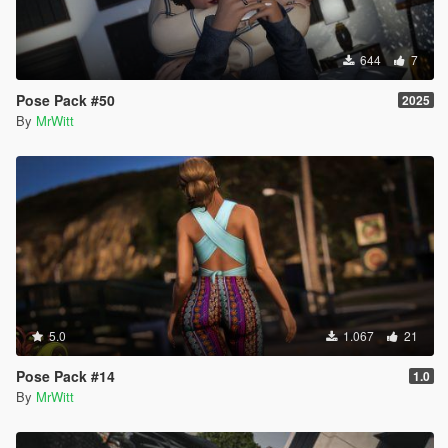
644
7
Pose Pack #50
2025
By
MrWitt
5.0
1.067
21
Pose Pack #14
1.0
By
MrWitt