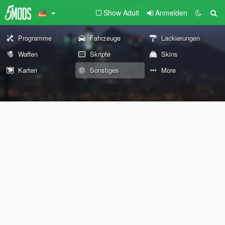
Show Adult
Anmelden
Programme
Fahrzeuge
Lackierungen
Waffen
Skripte
Skins
Karten
Sonstiges
More