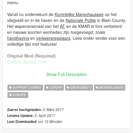
menu.
Vanaf nu ondersteunt de
Koninklijke Marechaussee
op het
vliegveld en in de haven en de
Nationale Politie
in Blain County.
Het wapenarsenaal van het
AT
en de KMAR is fors verbeterd
en nieuwe soorten eenheden zijn toegevoegd, zoals
handhaving
en
verkeersregelaars
. Lees onder verder voor een
volledige lijst met features!
Original Mod (Required)
Custom Backup mod
Installatie
Show Full Description
Lees de documentatie!
SUPPORT CONFIG
LSPDFR
EMERGENCY
NETHERLANDS
Features
EUROPE
-Inzet Nationale Politie in Blain County en Shandy Shores
-Betere verdeling van soorten voertuigen
3. März 2017
Zuerst hochgeladen:
2. April 2017
Letztes Update:
-Inzet KMAR op het vliegveld
vor 12 Minuten
Last Downloaded:
-Inzet KMAR in de haven