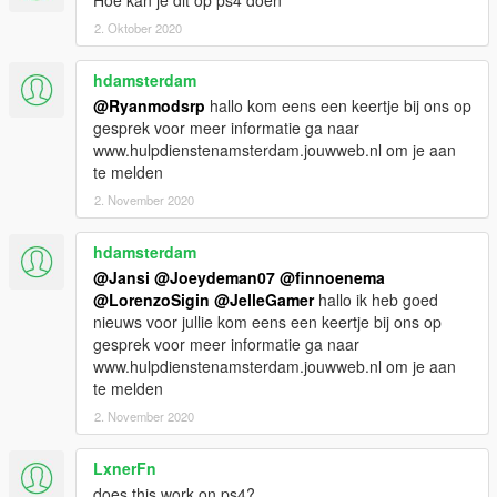
Hoe kan je dit op ps4 doen
2. Oktober 2020
hdamsterdam
@Ryanmodsrp
hallo kom eens een keertje bij ons op
gesprek voor meer informatie ga naar
www.hulpdienstenamsterdam.jouwweb.nl om je aan
te melden
2. November 2020
hdamsterdam
@Jansi
@Joeydeman07
@finnoenema
@LorenzoSigin
@JelleGamer
hallo ik heb goed
nieuws voor jullie kom eens een keertje bij ons op
gesprek voor meer informatie ga naar
www.hulpdienstenamsterdam.jouwweb.nl om je aan
te melden
2. November 2020
LxnerFn
does this work on ps4?