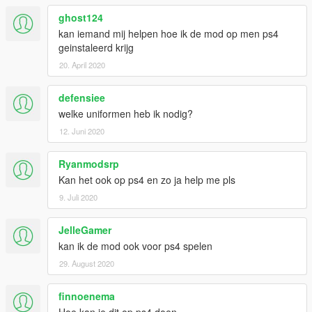
ghost124
kan iemand mij helpen hoe ik de mod op men ps4
geinstaleerd krijg
20. April 2020
defensiee
welke uniformen heb ik nodig?
12. Juni 2020
Ryanmodsrp
Kan het ook op ps4 en zo ja help me pls
9. Juli 2020
JelleGamer
kan ik de mod ook voor ps4 spelen
29. August 2020
finnoenema