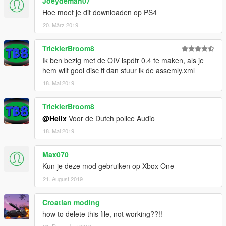
Joeydeman07
Hoe moet je dit downloaden op PS4
Version 2.0
20. März 2019
- 'Beveiliging' verandert naar 'Handhaving'
- Upgraded naar Custom Backup 3.3
- Updated description & screenshots
TrickierBroom8
Ik ben bezig met de OIV lspdfr 0.4 te maken, als je
hem wilt gooi disc ff dan stuur ik de assemly.xml
18. Mai 2019
TrickierBroom8
@Helix
Voor de Dutch police Audio
18. Mai 2019
Max070
Kun je deze mod gebruiken op Xbox One
21. August 2019
Croatian moding
how to delete this file, not working??!!