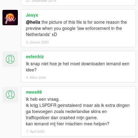
21. Dezember 2019
Jesyx
@helix
the picture of this file is for some reason the
preview when you google 'law enforcement in the
Netherlands' xD
2. Januar 2020
eefenhiz
Ik snap niet hoe je het moet downloaden iemand een
idee?
9. März 2020
mees98
ik heb een vraag.
ik krijg LSPDFR geinstaleerd maar als ik extra dingen
ga toevoegen zoals nederlandse skins en
trafficpolicer dan crashed mijn game.
kan iemand mij hier mischien mee helpen?
7. April 2020