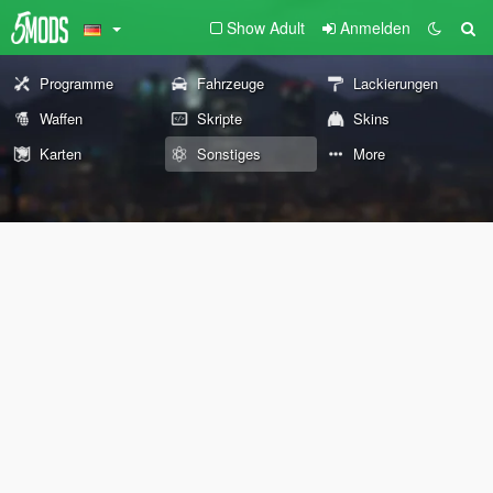
Show Adult
Anmelden
Programme
Fahrzeuge
Lackierungen
Waffen
Skripte
Skins
Karten
Sonstiges
More