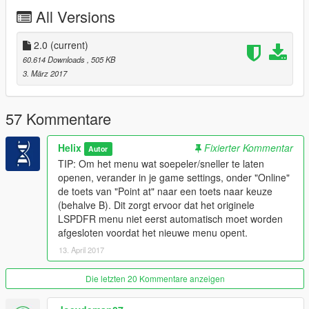
-Inzet KMAR op de legerbasis
All Versions
-Verbeterd en groter wapenarsenaal KMAR
-KMAR eenheden opereren minimaal in tweetallen
2.0
(current)
-Verbeterd en groter wapenarsenaal AT
60.614 Downloads
, 505 KB
3. März 2017
-Toevoeging van de Algemene Inlichtingen- en
Veiligheidsdienst als backup
-Eigen voertuig AIVD
57 Kommentare
-Eigen peds AIVD
-Eigen wapenarsenaal AIVD
Helix
Fixierter Kommentar
Autor
TIP: Om het menu wat soepeler/sneller te laten
-Toevoeging van het leger als backup (legerbasis)
openen, verander in je game settings, onder "Online"
-Inzet militairen op de legerbasis
de toets van "Point at" naar een toets naar keuze
-Inzet militairen op het vliegveld (zeldzaam)
(behalve B). Dit zorgt ervoor dat het originele
-Inzet militaire land- en luchtvoertuigen in militair grondgebied
LSPDFR menu niet eerst automatisch moet worden
-Verbeterd en groter wapenarsenaal leger
afgesloten voordat het nieuwe menu opent.
-Toevoeging van Handhaving als backup
13. April 2017
-Toevoeging van Verkeersregeling als backup
- Toevoeging van Mobiele Eenheid als backup [BETA]
Die letzten 20 Kommentare anzeigen
Changelog