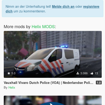
Nimm an der Unterhaltung teil!
Melde dich an
oder
registriere
dich
um zu kommentieren.
More mods by
Helix MODS
:
5.0
3.086
13
Vauxhall Vivaro Dutch Police (VOA) | Nederlandse Politie
1.0
By
Helix