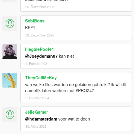
25. Dezember 2020
SebiBoss
KEY?
30. Dezember 2020
IllegalePool44
@Joeydeman07
kan niet
9. Februar 2021
TheyCallMeKay
van welke files worden de geluiden gebruikt? ik wil dit
namelijk laten werken met #PRO247
3. Oktober 2024
JelleGamer
@hdamsterdam
voor wat te doen
10. März 2025