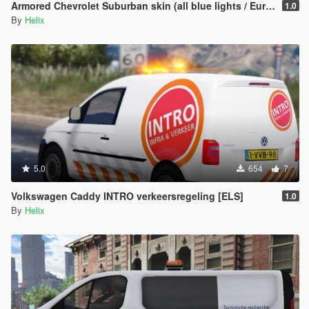
Armored Chevrolet Suburban skin (all blue lights / European Union flags)
1.0
By
Helix
5.0
654
7
Volkswagen Caddy INTRO verkeersregeling [ELS]
1.0
By
Helix