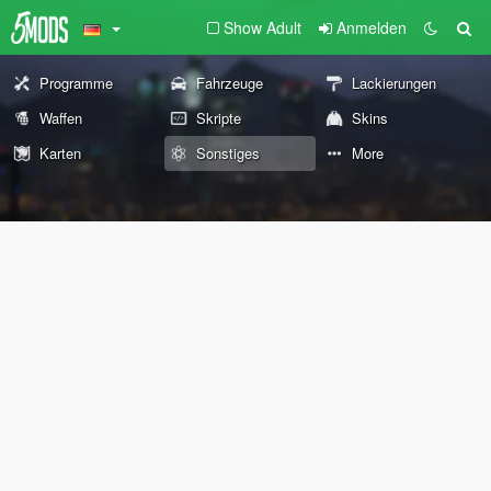
Show Adult
Anmelden
Programme
Fahrzeuge
Lackierungen
Waffen
Skripte
Skins
Karten
Sonstiges
More