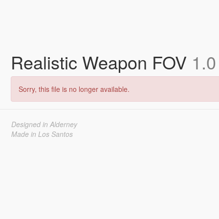
Realistic Weapon FOV
1.0
Sorry, this file is no longer available.
Designed in Alderney
Made in Los Santos