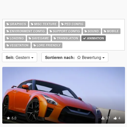
GRAPHICS
MISC TEXTURE
PED CONFIG
ENVIRONMENT CONFIG
SUPPORT CONFIG
SOUND
MOBILE
LOADING
SAVEGAME
TRANSLATION
ANIMATION
VEGETATION
LORE FRIENDLY
Seit:
Gestern
Sortieren nach:
Bewertung
5.0
37
4