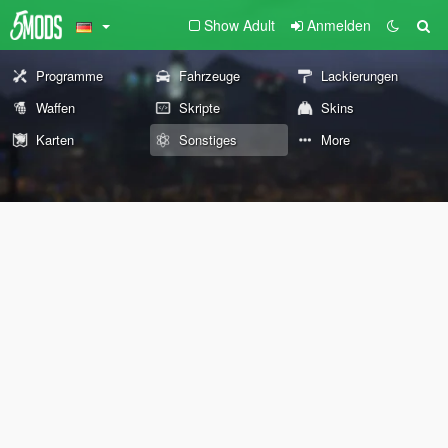
Show Adult
Anmelden
Programme
Fahrzeuge
Lackierungen
Waffen
Skripte
Skins
Karten
Sonstiges
More