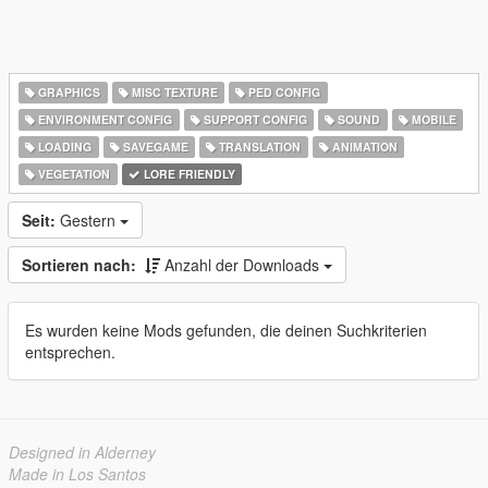
GRAPHICS
MISC TEXTURE
PED CONFIG
ENVIRONMENT CONFIG
SUPPORT CONFIG
SOUND
MOBILE
LOADING
SAVEGAME
TRANSLATION
ANIMATION
VEGETATION
LORE FRIENDLY
Seit:
Gestern
Sortieren nach:
Anzahl der Downloads
Es wurden keine Mods gefunden, die deinen Suchkriterien
entsprechen.
Designed in Alderney
Made in Los Santos