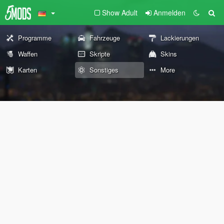
Show Adult
Anmelden
Programme
Fahrzeuge
Lackierungen
Waffen
Skripte
Skins
Karten
Sonstiges
More