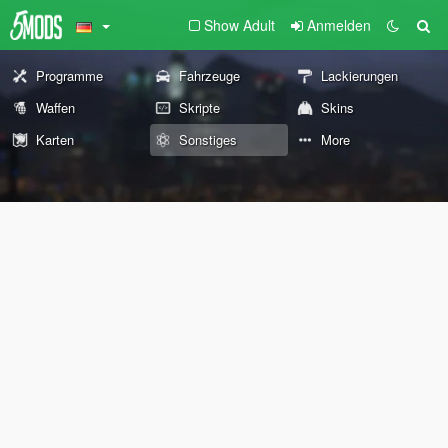
Show Adult
Anmelden
Programme
Fahrzeuge
Lackierungen
Waffen
Skripte
Skins
Karten
Sonstiges
More