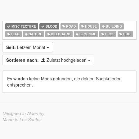
MISC TEXTURE
BLOOD
ROAD
HOUSE
BUILDING
FLAG
NATURE
BILLBOARD
SKYDOME
PROP
HUD
Seit:
Letzem Monat
Sortieren nach:
Zuletzt hochgeladen
Es wurden keine Mods gefunden, die deinen Suchkriterien
entsprechen.
Designed in Alderney
Made in Los Santos