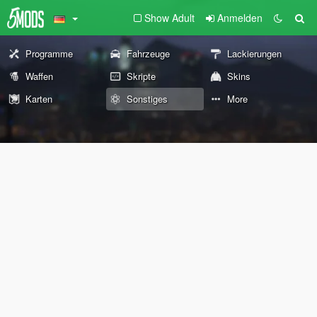
Show Adult
Anmelden
Programme
Fahrzeuge
Lackierungen
Waffen
Skripte
Skins
Karten
Sonstiges
More