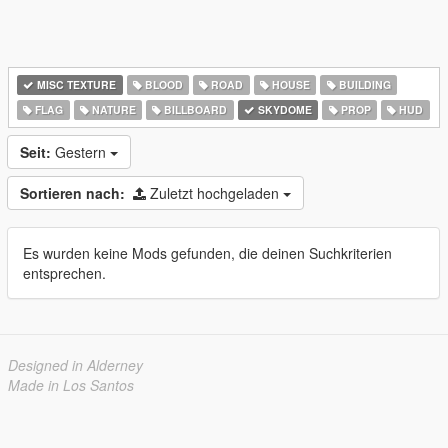
MISC TEXTURE
BLOOD
ROAD
HOUSE
BUILDING
FLAG
NATURE
BILLBOARD
SKYDOME
PROP
HUD
Seit:
Gestern
Sortieren nach:
Zuletzt hochgeladen
Es wurden keine Mods gefunden, die deinen Suchkriterien
entsprechen.
Designed in Alderney
Made in Los Santos