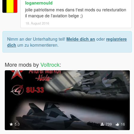
loganernould
jolie patriotisme mes dans t'est mods ou retexturation
il manque de l'aviation belge ;)
18. August 2016
Nimm an der Unterhaltung teil!
Melde dich an
oder
registriere
dich
um zu kommentieren.
More mods by
Voltrock
:
5.0
739
16