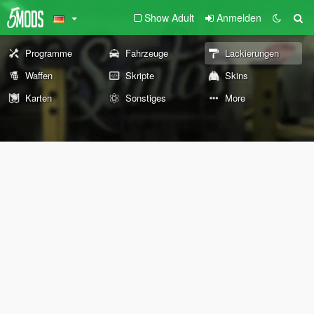
Show Adult
Anmelden
Programme
Fahrzeuge
Lackierungen
Waffen
Skripte
Skins
Karten
Sonstiges
More