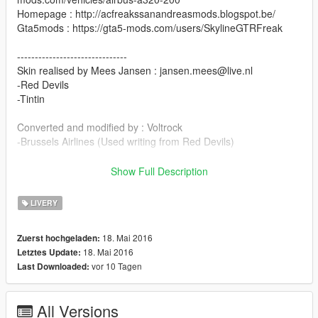
Homepage : http://acfreakssanandreasmods.blogspot.be/
Gta5mods : https://gta5-mods.com/users/SkylineGTRFreak
-------------------------------
Skin realised by Mees Jansen : jansen.mees@live.nl
-Red Devils
-Tintin
Converted and modified by : Voltrock
-Brussels Airlines (Used writing from Red Devils)
Installation
Show Full Description
Replace a320_sign_1/2/3/4/5/6 in skin file into :
LIVERY
(Add-on) Rockstar
Games\mods\update\x64\dlcpacks\a320\dlc.rpf\x64\eaglevehicl
18. Mai 2016
Zuerst hochgeladen:
es.rpf\
18. Mai 2016
Letztes Update:
(Replace) Rockstar
vor 10 Tagen
Last Downloaded:
Games\mods\x64e.rpf\levels\gta5\vehicles.rpf\jet.ytd
Enjoy! :)
All Versions