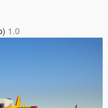
b)
1.0