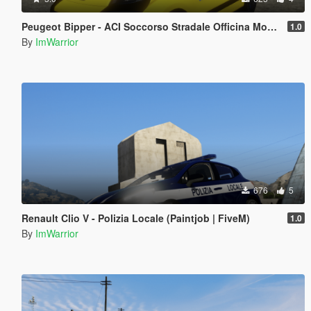
Peugeot Bipper - ACI Soccorso Stradale Officina Mobile (Paintjob | FiveM)
1.0
By
ImWarrior
676
5
Renault Clio V - Polizia Locale (Paintjob | FiveM)
1.0
By
ImWarrior