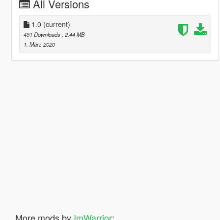
All Versions
1.0
(current)
451 Downloads
, 2,44 MB
1. März 2020
More mods by
ImWarrior
: