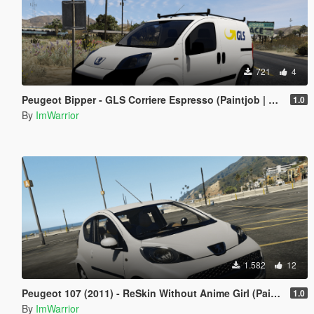
721
4
Peugeot Bipper - GLS Corriere Espresso (Paintjob | FiveM)
1.0
By
ImWarrior
1.582
12
Peugeot 107 (2011) - ReSkin Without Anime Girl (Paintjob | FiveM)
1.0
By
ImWarrior