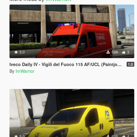
5.0
598
3
Iveco Daily IV - Vigili del Fuoco 115 AF/UCL (Paintjob | FiveM)
1.0
By
ImWarrior
5.0
625
4