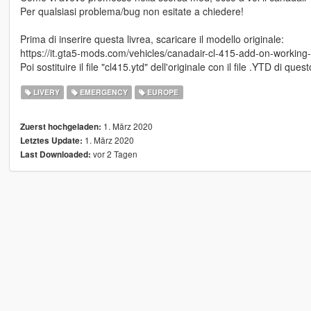
Per qualsiasi problema/bug non esitate a chiedere!
Prima di inserire questa livrea, scaricare il modello originale:
https://it.gta5-mods.com/vehicles/canadair-cl-415-add-on-working
Poi sostituire il file "cl415.ytd" dell'originale con il file .YTD di que
LIVERY
EMERGENCY
EUROPE
1. März 2020
Zuerst hochgeladen:
1. März 2020
Letztes Update:
vor 2 Tagen
Last Downloaded: