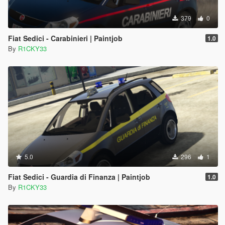
379
0
Fiat Sedici - Carabinieri | Paintjob
1.0
By
R1CKY33
5.0
296
1
Fiat Sedici - Guardia di Finanza | Paintjob
1.0
By
R1CKY33