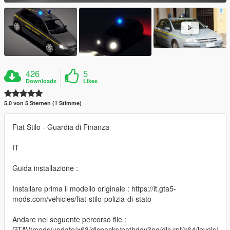
426
5
Downloads
Likes
5.0 von 5 Sternen (1 Stimme)
Fiat Stilo - Guardia di Finanza
IT
Guida installazione :
Installare prima il modello originale : https://it.gta5-
mods.com/vehicles/fiat-stilo-polizia-di-stato
Andare nel seguente percorso file :
GTAV/mods/update/x63/dlcpacks/pathday3ng/dlc.rpf/x64/levels/