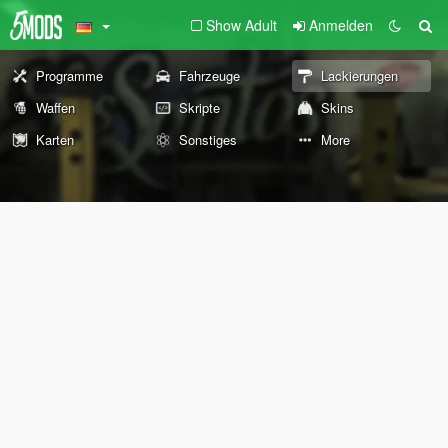
Show Adult
Anmelden
Programme
Fahrzeuge
Lackierungen
Waffen
Skripte
Skins
Karten
Sonstiges
More