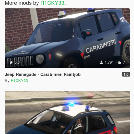
More mods by
R1CKY33
:
5.0
1.791
7
Jeep Renegade - Carabinieri Paintjob
1.0
By
R1CKY33