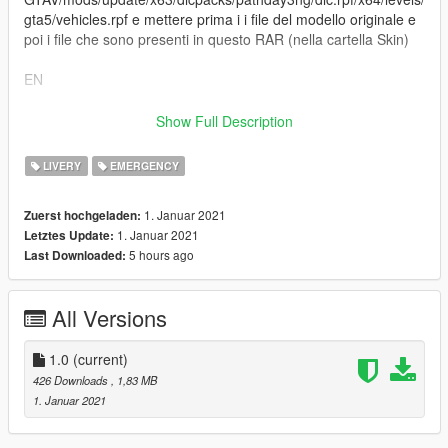
gta5/vehicles.rpf e mettere prima i i file del modello originale e
poi i file che sono presenti in questo RAR (nella cartella Skin)
EN
Install the original model first: https://it.gta5-
Show Full Description
mods.com/vehicles/fiat-stilo-polizia-di-stato
LIVERY
EMERGENCY
Go to the following file path: GTAV / mods / update / x63 /
dlcpacks / pathday3ng / dlc.rpf / x64 / levels / gta5 / vehicles.rpf
1. Januar 2021
Zuerst hochgeladen:
and put first the original model files and then the files that are
1. Januar 2021
Letztes Update:
present in this RAR ( in the Skin folder)
5 hours ago
Last Downloaded:
Discord : https://discord.gg/MfrVDCFN8y
All Versions
1.0
(current)
426 Downloads
, 1,83 MB
1. Januar 2021