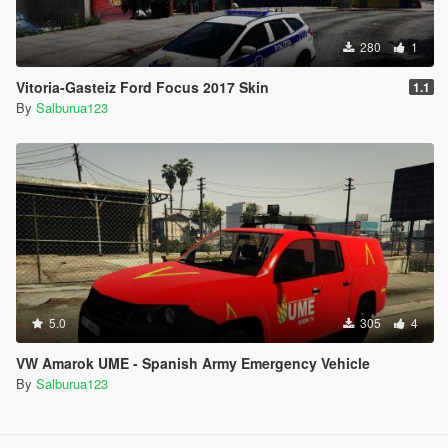
280
1
Vitoria-Gasteiz Ford Focus 2017 Skin
1.1
By
Salburua123
5.0
305
4
VW Amarok UME - Spanish Army Emergency Vehicle
By
Salburua123