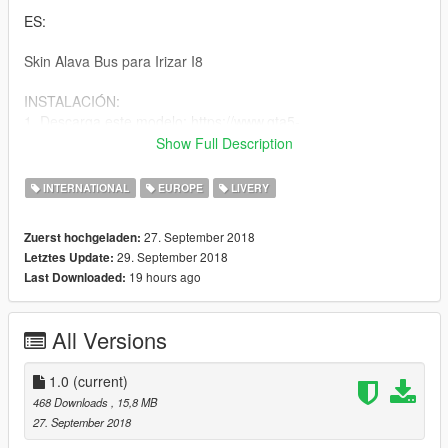
ES:
Skin Alava Bus para Irizar I8
INSTALACIÓN:
1. Descarga este modelo: https://www.gta5-
mods.com/vehicles/irizar-i8
Show Full Description
2. Reemplaza los archivos .ytd
3. Disfruta!
INTERNATIONAL
EUROPE
LIVERY
27. September 2018
Zuerst hochgeladen:
29. September 2018
Letztes Update:
19 hours ago
Last Downloaded:
All Versions
1.0
(current)
468 Downloads
, 15,8 MB
27. September 2018