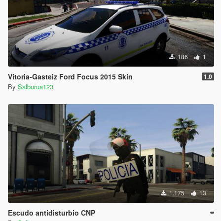
186
1
Vitoria-Gasteiz Ford Focus 2015 Skin
1.0
By
Salburua123
1.175
13
Escudo antidisturbio CNP