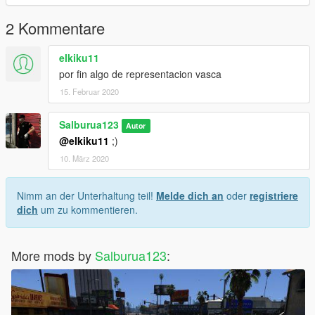
2 Kommentare
elkiku11
por fin algo de representacion vasca
15. Februar 2020
Salburua123
Autor
@elkiku11
;)
10. März 2020
Nimm an der Unterhaltung teil!
Melde dich an
oder
registriere
dich
um zu kommentieren.
More mods by
Salburua123
: