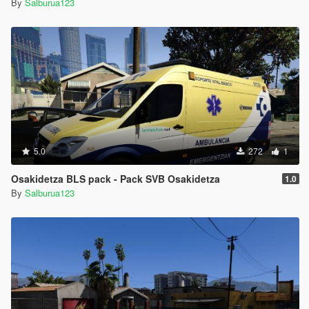
By
Salburua123
5.0
272
1
Osakidetza BLS pack - Pack SVB Osakidetza
1.0
By
Salburua123