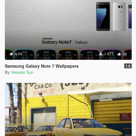
4.94
1.671
26
Samsung Galaxy Note 7 Wallpapers
1.0
By
Veloster Sun