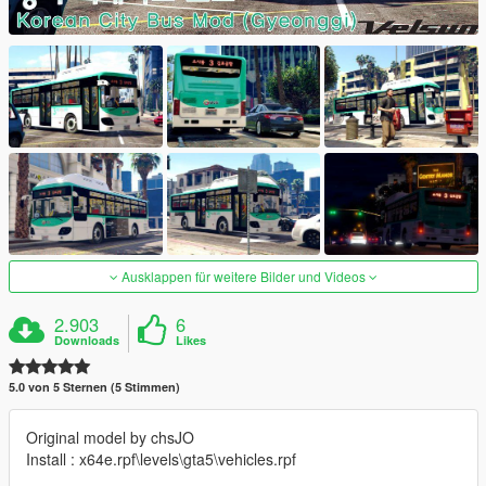
Ausklappen für weitere Bilder und Videos
2.903
6
Downloads
Likes
5.0 von 5 Sternen (5 Stimmen)
Original model by chsJO
Install : x64e.rpf\levels\gta5\vehicles.rpf