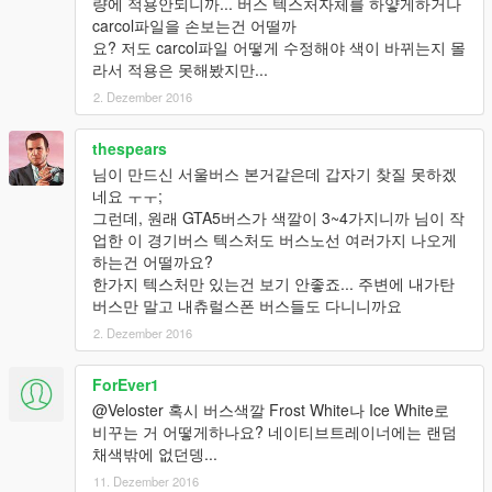
량에 적용안되니까... 버스 텍스처자체를 하얗게하거나
carcol파일을 손보는건 어떨까
요? 저도 carcol파일 어떻게 수정해야 색이 바뀌는지 몰
라서 적용은 못해봤지만...
2. Dezember 2016
thespears
님이 만드신 서울버스 본거같은데 갑자기 찾질 못하겠
네요 ㅜㅜ;
그런데, 원래 GTA5버스가 색깔이 3~4가지니까 님이 작
업한 이 경기버스 텍스처도 버스노선 여러가지 나오게
하는건 어떨까요?
한가지 텍스처만 있는건 보기 안좋죠... 주변에 내가탄
버스만 말고 내츄럴스폰 버스들도 다니니까요
2. Dezember 2016
ForEver1
@Veloster 혹시 버스색깔 Frost White나 Ice White로
비꾸는 거 어떻게하나요? 네이티브트레이너에는 랜덤
채색밖에 없던뎅...
11. Dezember 2016