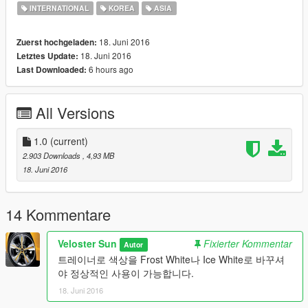
INTERNATIONAL
KOREA
ASIA
18. Juni 2016
Zuerst hochgeladen:
18. Juni 2016
Letztes Update:
6 hours ago
Last Downloaded:
All Versions
1.0
(current)
2.903 Downloads
, 4,93 MB
18. Juni 2016
14 Kommentare
Veloster Sun
Fixierter Kommentar
Autor
트레이너로 색상을 Frost White나 Ice White로 바꾸셔
야 정상적인 사용이 가능합니다.
18. Juni 2016