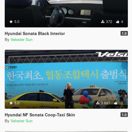
5.0
372
4
Hyundai Sonata Black Interior
1.0
By
Veloster Sun
5.0
3.887
10
Hyundai NF Sonata Coop-Taxi Skin
1.0
By
Veloster Sun