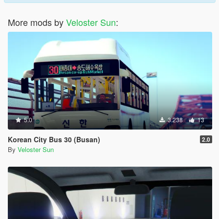
More mods by
Veloster Sun
:
5.0
3.238
13
Korean City Bus 30 (Busan)
2.0
By
Veloster Sun