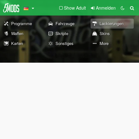
Show Adult
Anmelden
Programme
Fahrzeuge
Lackierungen
Waffen
Skripte
Skins
Karten
Sonstiges
More