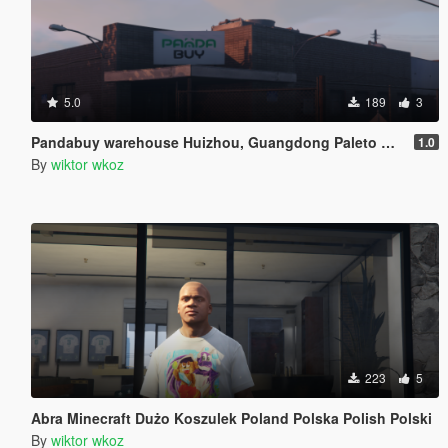
5.0
189
3
Pandabuy warehouse Huizhou, Guangdong Paleto Bay Retexture
1.0
By
wiktor wkoz
223
5
Abra Minecraft Dużo Koszulek Poland Polska Polish Polski
By
wiktor wkoz