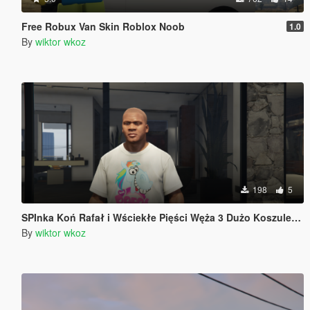
Free Robux Van Skin Roblox Noob
1.0
By
wiktor wkoz
198
5
SPInka Koń Rafał i Wściekłe Pięści Węża 3 Dużo Koszulek Poland Polska Polish Polski
By
wiktor wkoz