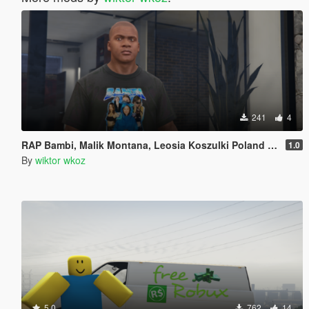
241
4
RAP Bambi, Malik Montana, Leosia Koszulki Poland Polska Polish Polski
1.0
By
wiktor wkoz
5.0
762
14