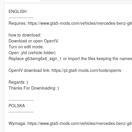
ENGLISH
-----------------
Requires: https://www.gta5-mods.com/vehicles/mercedes-benz-g
how to download:
Download or open OpenIV.
Turn on edit mode.
Open .ytd (vehicle folder)
Replace g63amg6x6_sign_1 or import the files keeping the names t
OpenIV download link: https://pl.gta5-mods.com/tools/openiv
Regards :)
Thanks For Downloading :)
-----------------
POLSKA
-----------------
Wymaga: https://www.gta5-mods.com/vehicles/mercedes-benz-g6