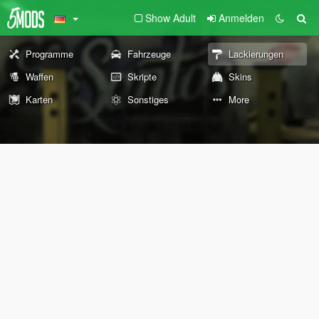
Show Adult
Anmelden
Programme
Fahrzeuge
Lackierungen
Waffen
Skripte
Skins
Karten
Sonstiges
More