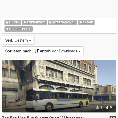
LIVERY
EMERGENCY
INTERNATIONAL
BADGE
LICENSE PLATE
Seit:
Gestern
Sortieren nach:
Anzahl der Downloads
8
0
The Bee Line Bus System Orion V Livery pack
1.0