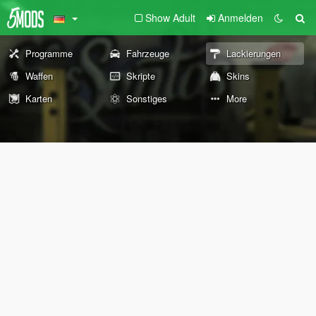
Show Adult
Anmelden
Programme
Fahrzeuge
Lackierungen
Waffen
Skripte
Skins
Karten
Sonstiges
More