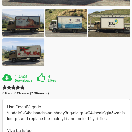
1.063
4
Downloads
Likes
5.0 von 5 Sternen (2 Stimmen)
Use OpenIV, go to
\update\x64\dlcpacks\patchday3ng\dlc.rpf\x64\levels\gta5\vehic
les.rpf\ and replace the mule.ytd and mule+hi.ytd files.
Viva La Israel!