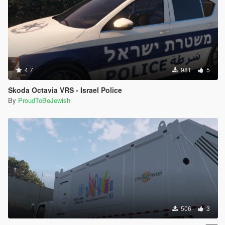
4.7
981
5
Skoda Octavia VRS - Israel Police
By
ProudToBeJewish
506
3