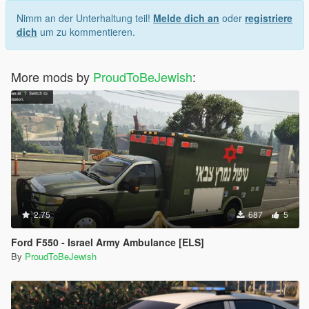
Nimm an der Unterhaltung teil!
Melde dich an
oder
registriere
dich
um zu kommentieren.
More mods by
ProudToBeJewish
:
2.75
687
5
Ford F550 - Israel Army Ambulance [ELS]
By
ProudToBeJewish