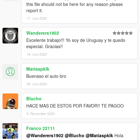
this file should not be here for any reason please
report it.
17. Juni 2020
Wanderers1902
Excelente trabajo!!! Yo soy de Uruguay y te quedo
especial. Gracias!!
18. Juni 2020
Matiaspklk
Buenaso el auto bro
29. Juni 2020
Blucho
HACE MAS DE ESTOS POR FAVOR!! TE PAGOO
6. November 2020
Franco 22111
@Wanderers1902
@Blucho
@Matiaspklk
Hola