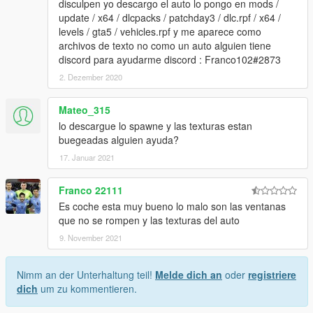
disculpen yo descargo el auto lo pongo en mods /
update / x64 / dlcpacks / patchday3 / dlc.rpf / x64 /
levels / gta5 / vehicles.rpf y me aparece como
archivos de texto no como un auto alguien tiene
discord para ayudarme discord : Franco102#2873
2. Dezember 2020
Mateo_315
lo descargue lo spawne y las texturas estan
buegeadas alguien ayuda?
17. Januar 2021
Franco 22111
Es coche esta muy bueno lo malo son las ventanas
que no se rompen y las texturas del auto
9. November 2021
Nimm an der Unterhaltung teil!
Melde dich an
oder
registriere
dich
um zu kommentieren.