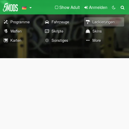
Show Adult
Anmelden
Programme
Fahrzeuge
Lackierungen
Waffen
Skripte
Skins
Karten
Sonstiges
More