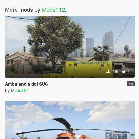
More mods by
Mods112
:
206
4
Ambulancia del SUC
1.0
By
Mods112