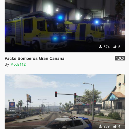
574
5
Packs Bomberos Gran Canaria
1.0.0
By
Mods112
289
4