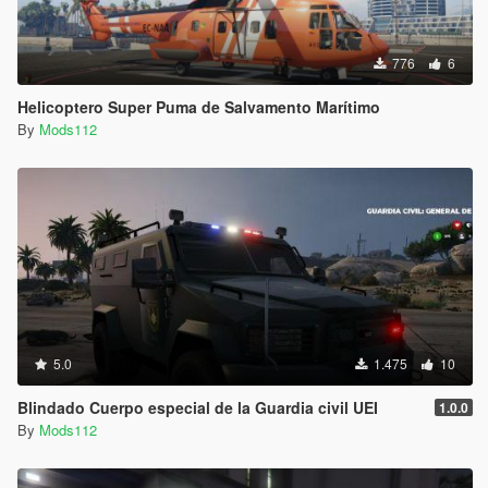
776
6
Helicoptero Super Puma de Salvamento Marítimo
By
Mods112
5.0
1.475
10
Blindado Cuerpo especial de la Guardia civil UEI
1.0.0
By
Mods112