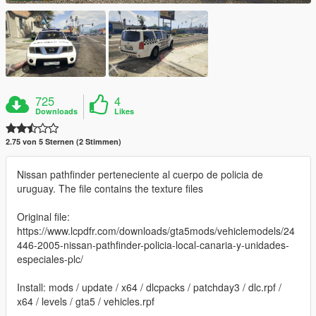
725
4
Downloads
Likes
2.75 von 5 Sternen (2 Stimmen)
Nissan pathfinder perteneciente al cuerpo de policia de
uruguay. The file contains the texture files
Original file:
https://www.lcpdfr.com/downloads/gta5mods/vehiclemodels/24
446-2005-nissan-pathfinder-policia-local-canaria-y-unidades-
especiales-plc/
Install: mods / update / x64 / dlcpacks / patchday3 / dlc.rpf /
x64 / levels / gta5 / vehicles.rpf