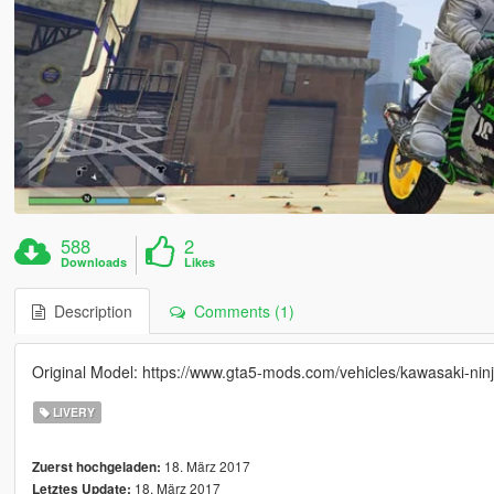
588
2
Downloads
Likes
Description
Comments (1)
Original Model: https://www.gta5-mods.com/vehicles/kawasaki-nin
LIVERY
18. März 2017
Zuerst hochgeladen:
18. März 2017
Letztes Update: