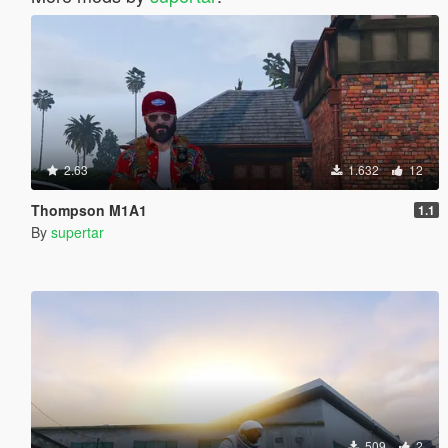
2.63
1.632
12
Thompson M1A1
1.1
By
supertar
509
2