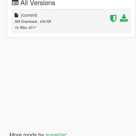
All Versions
(current)
588 Downloads
, 634 KB
18. März 2017
More mods by
supertar
: