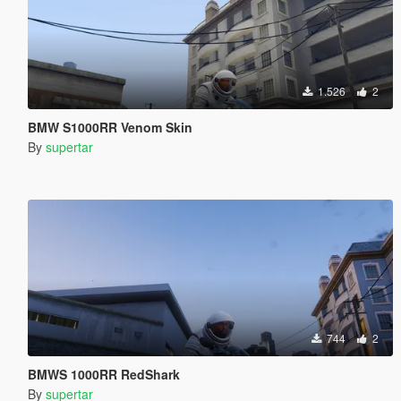
1.526
2
BMW S1000RR Venom Skin
By
supertar
744
2
BMWS 1000RR RedShark
By
supertar