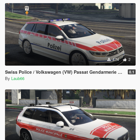
474
2
Swiss Police / Volkswagen (VW) Passat Gendarmerie Zug
0.1
By
Laub66