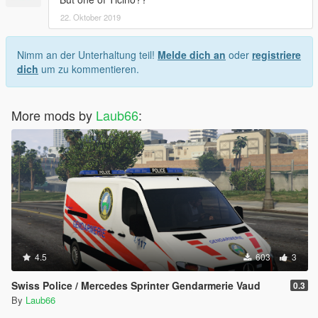
22. Oktober 2019
Nimm an der Unterhaltung teil!
Melde dich an
oder
registriere
dich
um zu kommentieren.
More mods by
Laub66
:
4.5
603
3
Swiss Police / Mercedes Sprinter Gendarmerie Vaud
0.3
By
Laub66