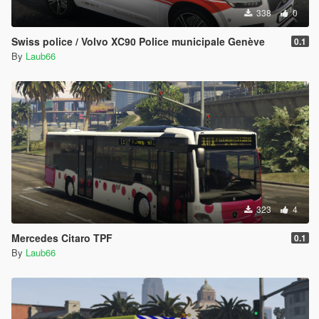
338
0
Swiss police / Volvo XC90 Police municipale Genève
0.1
By
Laub66
323
4
Mercedes Citaro TPF
0.1
By
Laub66