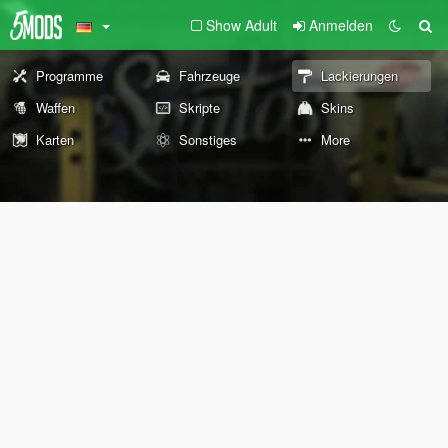
Show Adult
Anmelden
Programme
Fahrzeuge
Lackierungen
Waffen
Skripte
Skins
Karten
Sonstiges
More