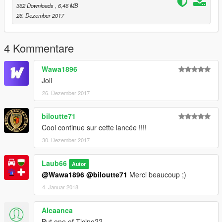
362 Downloads
, 6,46 MB
26. Dezember 2017
4 Kommentare
Wawa1896
Joli
26. Dezember 2017
biloutte71
Cool continue sur cette lancée !!!!
30. Dezember 2017
Laub66
Autor
@Wawa1896
@biloutte71
Merci beaucoup ;)
4. Januar 2018
Alcaanca
But one of Ticino??