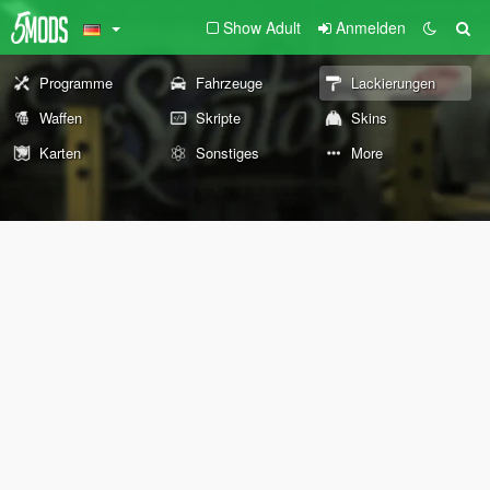
Show Adult
Anmelden
Programme
Fahrzeuge
Lackierungen
Waffen
Skripte
Skins
Karten
Sonstiges
More