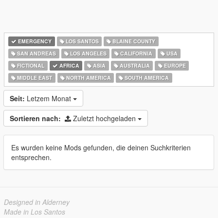
EMERGENCY
LOS SANTOS
BLAINE COUNTY
SAN ANDREAS
LOS ANGELES
CALIFORNIA
USA
FICTIONAL
AFRICA
ASIA
AUSTRALIA
EUROPE
MIDDLE EAST
NORTH AMERICA
SOUTH AMERICA
Seit:
Letzem Monat
Sortieren nach:
Zuletzt hochgeladen
Es wurden keine Mods gefunden, die deinen Suchkriterien
entsprechen.
Designed in Alderney
Made in Los Santos