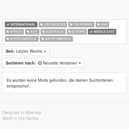
INTERNATIONAL
LOS ANGELES
CALIFORNIA
USA
AFRICA
ASIA
AUSTRALIA
EUROPE
MIDDLE EAST
NORTH AMERICA
SOUTH AMERICA
Seit:
Letzter Woche
Sortieren nach:
Neueste Versionen
Es wurden keine Mods gefunden, die deinen Suchkriterien
entsprechen.
Designed in Alderney
Made in Los Santos