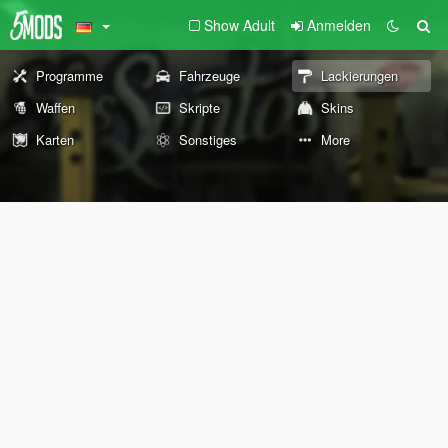
Show Adult
Anmelden
Programme
Fahrzeuge
Lackierungen
Waffen
Skripte
Skins
Karten
Sonstiges
More