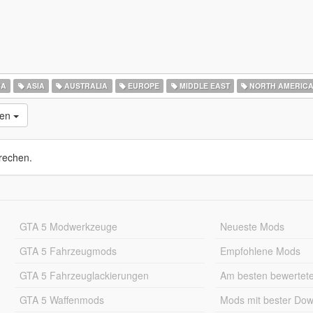
CA
ASIA
AUSTRALIA
EUROPE
MIDDLE EAST
NORTH AMERIC
nen
rechen.
GTA 5 Modwerkzeuge
Neueste Mods
GTA 5 Fahrzeugmods
Empfohlene Mods
GTA 5 Fahrzeuglackierungen
Am besten bewertet
GTA 5 Waffenmods
Mods mit bester Do