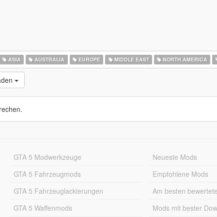
ASIA
AUSTRALIA
EUROPE
MIDDLE EAST
NORTH AMERICA
laden
rechen.
GTA 5 Modwerkzeuge
Neueste Mods
GTA 5 Fahrzeugmods
Empfohlene Mods
GTA 5 Fahrzeuglackierungen
Am besten bewertet
GTA 5 Waffenmods
Mods mit bester Do