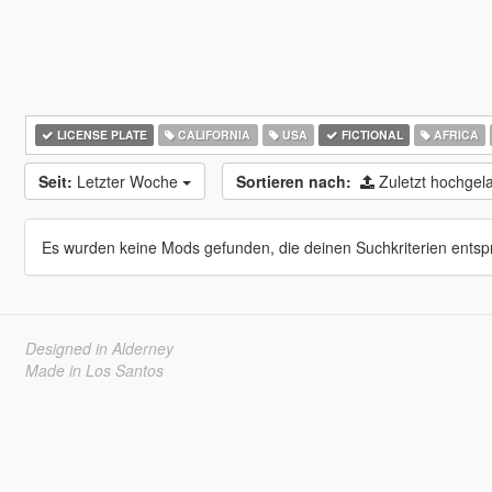
LICENSE PLATE
CALIFORNIA
USA
FICTIONAL
AFRICA
Seit:
Letzter Woche
Sortieren nach:
Zuletzt hochge
Es wurden keine Mods gefunden, die deinen Suchkriterien entsp
Designed in Alderney
Made in Los Santos