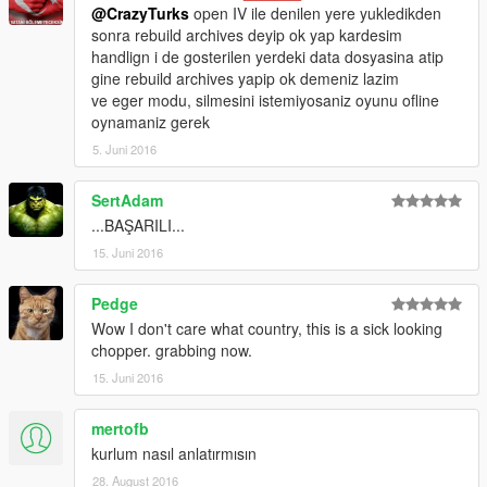
@CrazyTurks
open IV ile denilen yere yukledikden
sonra rebuild archives deyip ok yap kardesim
handlign i de gosterilen yerdeki data dosyasina atip
gine rebuild archives yapip ok demeniz lazim
ve eger modu, silmesini istemiyosaniz oyunu ofline
oynamaniz gerek
5. Juni 2016
SertAdam
...BAŞARILI...
15. Juni 2016
Pedge
Wow I don't care what country, this is a sick looking
chopper. grabbing now.
15. Juni 2016
mertofb
kurlum nasıl anlatırmısın
28. August 2016