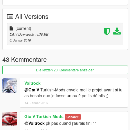
All Versions
(current)
5.614 Downloads
, 4,78 MB
6. Januar 2016
43 Kommentare
Die letzten 20 Kommentare anzeigen
Voltrock
@Gta V
Turkish-Mods envoie moi le projet avant si tu
as besoin que je fasse un ou 2 petits détails ;)
14. Januar 2016
Gta V Turkish-Mods
Gebannt
@Voltrock
pk pas quand j'aurais fini ^^