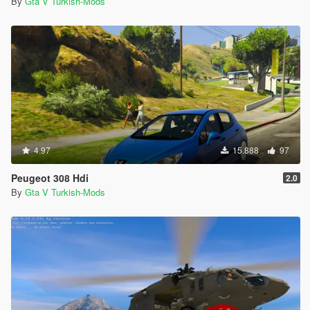
By
Gta V Turkish-Mods
4.97
15.888
97
Peugeot 308 Hdi
2.0
By
Gta V Turkish-Mods