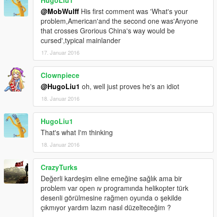
@MobWulff
His first comment was 'What's your
problem,American'and the second one was'Anyone
that crosses Grorious China's way would be
cursed',typical mainlander
17. Januar 2016
Clownpiece
@HugoLiu1
oh, well just proves he's an idiot
18. Januar 2016
HugoLiu1
That's what I'm thinking
18. Januar 2016
CrazyTurks
Değerli kardeşim eline emeğine sağlık ama bir
problem var open ıv programında helikopter türk
desenli görülmesine rağmen oyunda o şekilde
çıkmıyor yardım lazım nasıl düzelteceğim ?