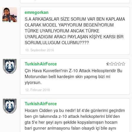
emregorkan
S.A ARKADASLAR SİZE SORUM VAR BEN KAPLAMA
OLARAK MODEL YAPIYORUM BEGENİYORUM
TÜRKE UYARLIYORUM ANCAK TÜRKE
UYARLADIGIM ARACI PAYLAŞAN KİŞİYE KARSI BİR
SORUMLULUGUM OLURMU????
10. September 2016
TurkishAirForce
Çin Hava Kuvvetleri'nin Z-10 Attack Helicopteridir Bu
Motorundan belli kardeşim skin yapmış bizi mi
yiyorsun.
12. Februar 2018
TurkishAirForce
Hocam Cidden ya bu nedir! bf 4'de günlerimi geçirdim
ben çin takımında z-10 attack helickopterini bf4'den
gta 5'e her şeyi aynı şekilde kopyalamışsın hocam
bari gunner animasyonu falan olsaydı içi bile aynı