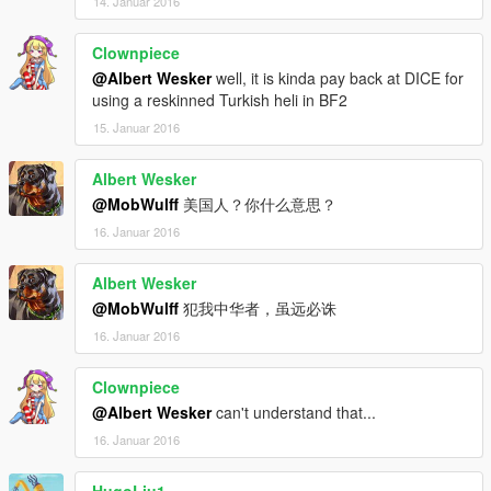
14. Januar 2016
Clownpiece
@Albert Wesker
well, it is kinda pay back at DICE for
using a reskinned Turkish heli in BF2
15. Januar 2016
Albert Wesker
@MobWulff
美国人？你什么意思？
16. Januar 2016
Albert Wesker
@MobWulff
犯我中华者，虽远必诛
16. Januar 2016
Clownpiece
@Albert Wesker
can't understand that...
16. Januar 2016
HugoLiu1