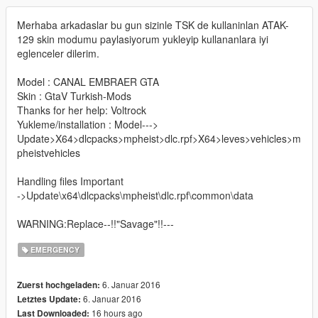
Merhaba arkadaslar bu gun sizinle TSK de kullaninlan ATAK-
129 skin modumu paylasiyorum yukleyip kullananlara iyi
eglenceler dilerim.
Model : CANAL EMBRAER GTA
Skin : GtaV Turkish-Mods
Thanks for her help: Voltrock
Yukleme/installation : Model--->
Update>X64>dlcpacks>mpheist>dlc.rpf>X64>leves>vehicles>m
pheistvehicles
Handling files Important
->Update\x64\dlcpacks\mpheist\dlc.rpf\common\data
WARNING:Replace--!!"Savage"!!---
EMERGENCY
6. Januar 2016
Zuerst hochgeladen:
6. Januar 2016
Letztes Update:
16 hours ago
Last Downloaded: