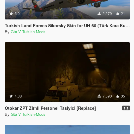
5.0
2.279
21
Turkish Land Forces Sikorsky Skin for UH-60 (Türk Kara Kuvvetleri)
By
Gta V Turkish-Mods
4.08
7.590
35
Otokar ZPT Zirhli Personel Tasiyici [Replace]
1.1
By
Gta V Turkish-Mods