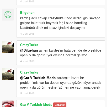
4. Juni 2016
Bilgehan
kardeş acill cevap crazyturks ünde dediği gibi savage
geliyor fakat türk bayraklı feğil bi de handling
klasörünü direk mi atcaz içindeki dosyayımı
4. Juni 2016
CrazyTurks
@Bilgehan
aynen kardeşim hata ben de de o şekilde
open ıv da görünüyor oyunda normal geliyor
4. Juni 2016
CrazyTurks
@Gta V Turkish-Mods
kardeşim bizim bir
problemimiz var bu desen oyunda gözükmüyor ancak
open ıv da görünmesine rağmen ne yapmamız gerek
5. Juni 2016
Gta V Turkish-Mods
Gebannt