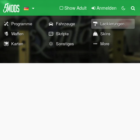
Show Adult
Anmelden
Programme
Fahrzeuge
Lackierungen
Waffen
Skripte
Skins
Karten
Sonstiges
More