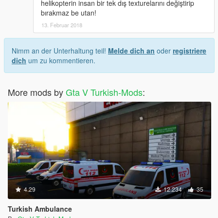
helikopterin insan bir tek dış texturelarını değiştirip
bırakmaz be utan!
13. Februar 2018
Nimm an der Unterhaltung teil!
Melde dich an
oder
registriere
dich
um zu kommentieren.
More mods by
Gta V Turkish-Mods
:
4.29
12.234
35
Turkish Ambulance