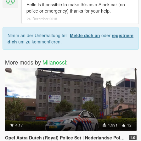
Hello is it possible to make this as a Stock car (no
police or emergency) thanks for your help.
24. Dezember 2018
Nimm an der Unterhaltung teil!
Melde dich an
oder
registriere
dich
um zu kommentieren.
More mods by
Milanossi
:
4.17
1.991
12
Opel Astra Dutch (Royal) Police Set | Nederlandse Politie // KMAR // OVDP Set [ELS]
1.0