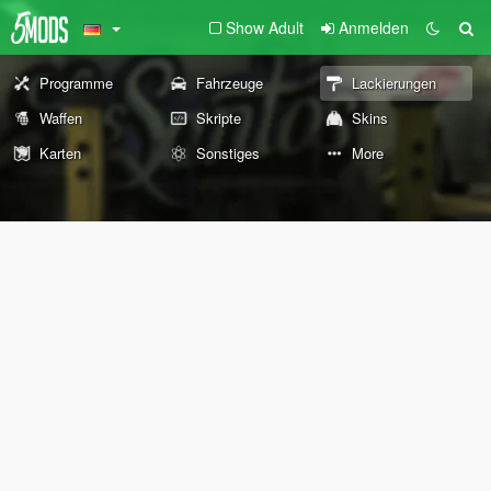
Show Adult
Anmelden
Programme
Fahrzeuge
Lackierungen
Waffen
Skripte
Skins
Karten
Sonstiges
More