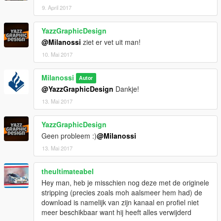
9. April 2017
YazzGraphicDesign
@Milanossi
ziet er vet uit man!
10. Mai 2017
Milanossi
Autor
@YazzGraphicDesign
Dankje!
13. Mai 2017
YazzGraphicDesign
Geen probleem :)
@Milanossi
13. Mai 2017
theultimateabel
Hey man, heb je misschien nog deze met de originele
stripping (precies zoals moh aalsmeer hem had) de
download is namelijk van zijn kanaal en profiel niet
meer beschikbaar want hij heeft alles verwijderd