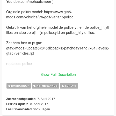
Youtube.com/mohaalsmeer ).
Orginele politie model: https://www.gta5-
mods.com/vehicles/vw-golf-variant-police
Gebruik van het orginele model de police.ytf en de police_hi.ytf
files en stop ze bij mijn police.ytd en police_hi.ytd files.
Zet hem hier in je gta:
gtav>mods>update>x64>dlcpacks>patchday14ng>x64>levels>
gta5>vehicles.rpf
replaces: police
Credits:
Show Full Description
Model donated by: Joelplayz
EMERGENCY
NETHERLANDS
EUROPE
Model From: squir.com/
Wheels - BritishGamer88
7. April 2017
Zuerst hochgeladen:
Converted to GTAV - MOH-samtoxie
8. April 2017
Letztes Update:
New materials/Textures - MOH-Samtoxie/Marco
vor 9 Tagen
Last Downloaded:
Template - MOH-Marco
accesoiries from scratch - MOH-Ide