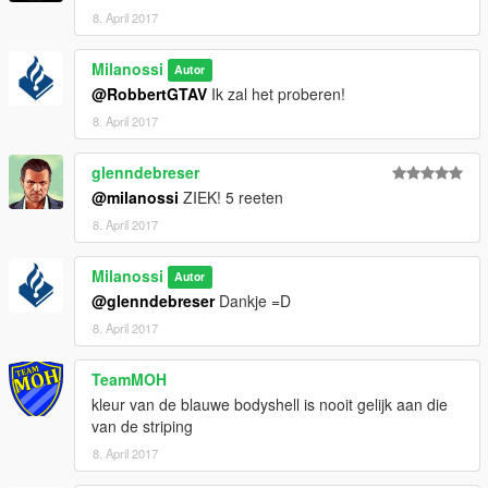
8. April 2017
Milanossi
Autor
@RobbertGTAV
Ik zal het proberen!
8. April 2017
glenndebreser
@milanossi
ZIEK! 5 reeten
8. April 2017
Milanossi
Autor
@glenndebreser
Dankje =D
8. April 2017
TeamMOH
kleur van de blauwe bodyshell is nooit gelijk aan die
van de striping
8. April 2017