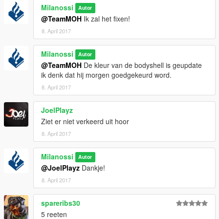
Milanossi
Autor
@TeamMOH
Ik zal het fixen!
8. April 2017
Milanossi
Autor
@TeamMOH
De kleur van de bodyshell is geupdate
ik denk dat hij morgen goedgekeurd word.
8. April 2017
JoelPlayz
Ziet er niet verkeerd uit hoor
8. April 2017
Milanossi
Autor
@JoelPlayz
Dankje!
8. April 2017
spareribs30
5 reeten