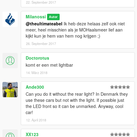
22. September 2017
Milanossi
Autor
@theultimateabel
Ik heb deze helaas zelf ook niet
meer, heel misschien als je MOHaalsmeer lief aan
kijkt kun je hem van hem nog krijgen ;)
26. September 2017
Doctorotus
komt er een met lightbar
14. März 2018
Ande300
Can you do it without the rear light? In Denmark they
use these cars but not with the light. If possible just
the LED front so it can be unmarked. Anyway, cool
car!
12. April 2018
XX123