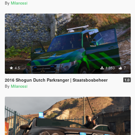
By
Milanossi
4.5
1.353
7
2016 Shogun Dutch Parkranger | Staatsbosbeheer
1.0
By
Milanossi