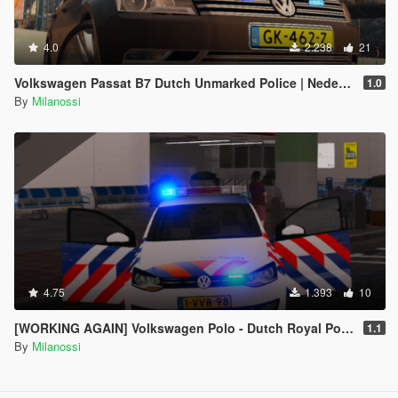
4.0
2.238
21
Volkswagen Passat B7 Dutch Unmarked Police | Nederlandse Politie // DSI // AT // Arrestatieteam // Verkeershandhaving // Recherche
1.0
By
Milanossi
4.75
1.393
10
[WORKING AGAIN] Volkswagen Polo - Dutch Royal Police // Koninklijke Marechaussee
1.1
By
Milanossi