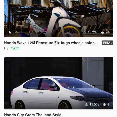
3.0
18.237
28
Honda Wave 125i Retexture Fix bugs wheels color [Replace]
FINAL
By
Poszz
19.503
8
Honda City Grom Thailand Style