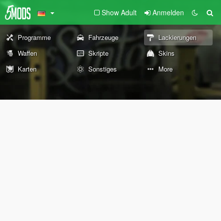
Show Adult
Anmelden
Programme
Fahrzeuge
Lackierungen
Waffen
Skripte
Skins
Karten
Sonstiges
More