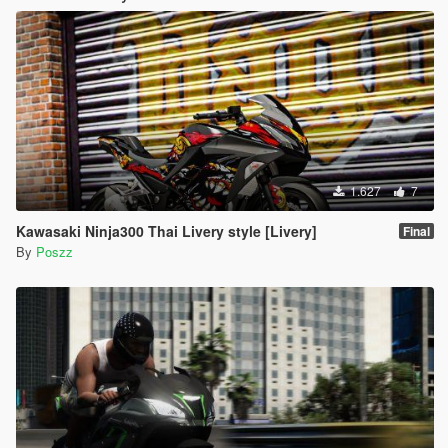
1.627
7
Kawasaki Ninja300 Thai Livery style [Livery]
Final
By
Poszz