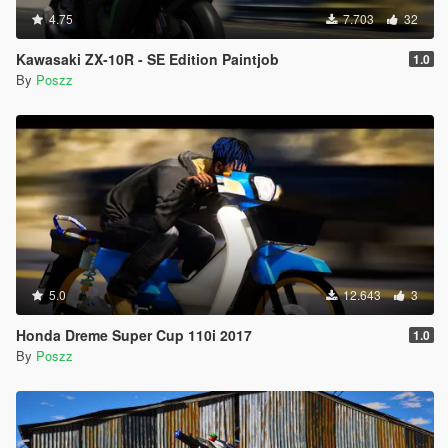
4.75
7.703
32
Kawasaki ZX-10R - SE Edition Paintjob
1.0
By
Poszz
5.0
12.643
3
Honda Dreme Super Cup 110i 2017
1.0
By
Poszz