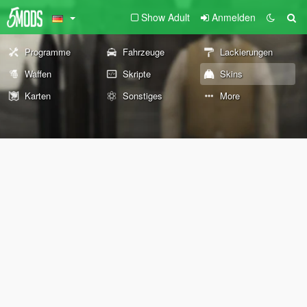
Show Adult
Anmelden
Programme
Fahrzeuge
Lackierungen
Waffen
Skripte
Skins
Karten
Sonstiges
More