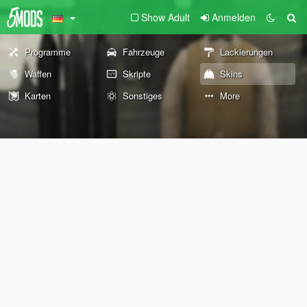
Show Adult
Anmelden
Programme
Fahrzeuge
Lackierungen
Waffen
Skripte
Skins
Karten
Sonstiges
More