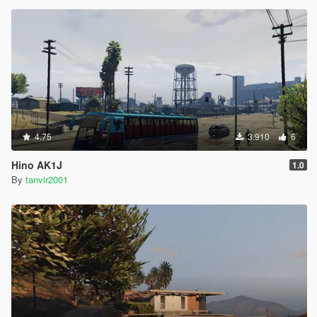
4.75
3.910
6
Hino AK1J
1.0
By
tanvir2001