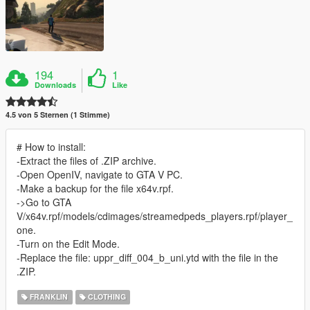
194
1
Downloads
Like
4.5 von 5 Sternen (1 Stimme)
# How to install:
-Extract the files of .ZIP archive.
-Open OpenIV, navigate to GTA V PC.
-Make a backup for the file x64v.rpf.
->Go to GTA
V/x64v.rpf/models/cdimages/streamedpeds_players.rpf/player_
one.
-Turn on the Edit Mode.
-Replace the file: uppr_diff_004_b_uni.ytd with the file in the
.ZIP.
FRANKLIN
CLOTHING