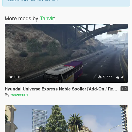
More mods by
Tanvir
:
3.13
5.777
4
Hyundai Universe Express Noble Spoiler [Add-On / Replace | Wipers]
1.0
By
tanvir2001