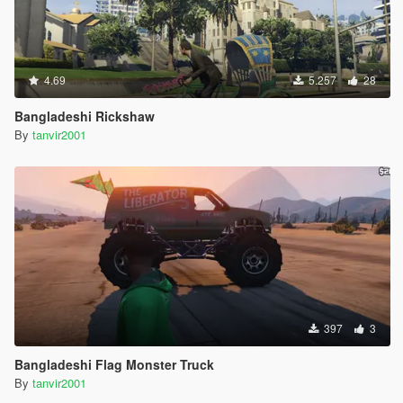
4.69
5.257
28
Bangladeshi Rickshaw
By
tanvir2001
397
3
Bangladeshi Flag Monster Truck
By
tanvir2001